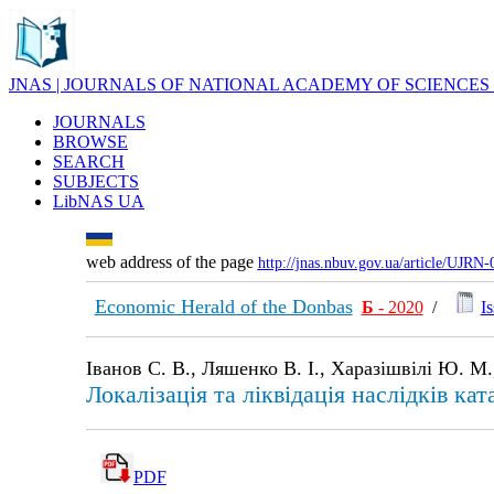
JNAS | JOURNALS OF NATIONAL ACADEMY OF SCIENCES
JOURNALS
BROWSE
SEARCH
SUBJECTS
LibNAS UA
web address of the page
http://jnas.nbuv.gov.ua/article/UJRN
Economic Herald of the Donbas
Б
- 2020
/
Is
Іванов С. В., Ляшенко В. І., Харазішвілі Ю. М.
Локалізація та ліквідація наслідків ка
PDF