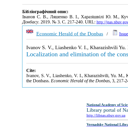
Бібліографічний опис:
Іванов С. В., Ляшенко В. І., Харазішвілі Ю. М., Ку
Донбасу
. 2019. № 3. С. 217-240. URL:
http://jnas.nbuv.g
Economic Herald of the Donbas
/
Issue
Ivanov S. V., Liashenko V. I., Kharazishvili Yu
Localization and elimination of the con
Cite:
Ivanov, S. V., Liashenko, V. I., Kharazishvili, Yu. M.,
the Donbass.
Economic Herald of the Donbas
, 3, 217-
National Academy of Scie
Library portal of 
http://libnas.nbuv.gov.ua
Vernadsky National Libr