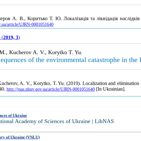
черов А. В., Коритько Т. Ю. Локалізація та ліквідація наслідкі
ov.ua/article/UJRN-0001051640
 (
2019, 3
)
. M., Kucherov A. V., Korytko T. Yu.
sequences of the environmental catastrophe in the
 Kucherov, A. V., Korytko, T. Yu. (2019). Localization and elimination
240.
[In Ukrainian].
http://jnas.nbuv.gov.ua/article/UJRN-0001051640
nces of Ukraine
National Academy of Sciences of Ukraine | LibNAS
ary of Ukraine (VNLU)