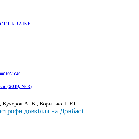
 OF UKRAINE
-0001051640
sue (
2019, № 3
)
, Кучеров А. В., Коритько Т. Ю.
тастрофи довкілля на Донбасі