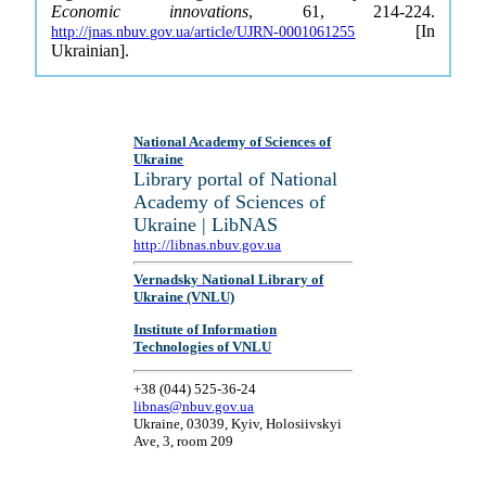
Economic innovations
, 61, 214-224.
[In
http://jnas.nbuv.gov.ua/article/UJRN-0001061255
Ukrainian].
National Academy of Sciences of
Ukraine
Library portal of National
Academy of Sciences of
Ukraine | LibNAS
http://libnas.nbuv.gov.ua
Vernadsky National Library of
Ukraine (VNLU)
Institute of Information
Technologies of VNLU
+38 (044) 525-36-24
libnas@nbuv.gov.ua
Ukraine, 03039, Kyiv, Holosiivskyi
Ave, 3, room 209