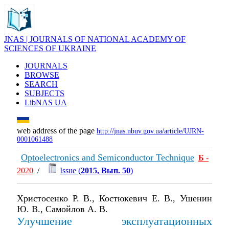
JNAS | JOURNALS OF NATIONAL ACADEMY OF
SCIENCES OF UKRAINE
JOURNALS
BROWSE
SEARCH
SUBJECTS
LibNAS UA
web address of the page
http://jnas.nbuv.gov.ua/article/UJRN-
0001061488
Optoelectronics and Semiconductor Technique
Б
-
2020
/
Issue (
2015, Вып. 50
)
Христосенко Р. В., Костюкевич Е. В., Ушенин
Ю. В., Самойлов А. В.
Улучшение эксплуатационных