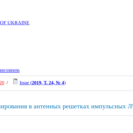
 OF UKRAINE
-0001080696
20
/
Issue (
2019, Т. 24, № 4
)
нирования в антенных решетках импульсных 