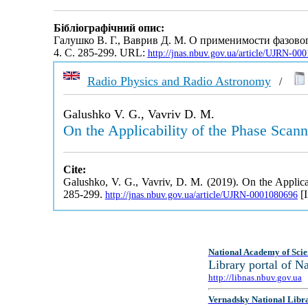
Бібліографічний опис:
Галушко В. Г., Ваврив Д. М. О применимости фазов
4. С. 285-299. URL:
http://jnas.nbuv.gov.ua/article/UJRN-00
Radio Physics and Radio Astronomy
/
Galushko V. G., Vavriv D. M.
On the Applicability of the Phase Scan
Cite:
Galushko, V. G., Vavriv, D. M. (2019). On the Applic
285-299.
[I
http://jnas.nbuv.gov.ua/article/UJRN-0001080696
National Academy of Scie
Library portal of 
http://libnas.nbuv.gov.ua
Vernadsky National Libr