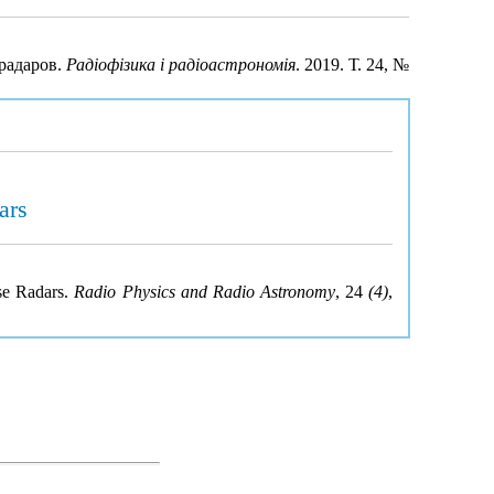
радаров.
Радіофізика і радіоастрономія
. 2019. Т. 24, №
ars
se Radars.
Radio Physics and Radio Astronomy
, 24
(4)
,