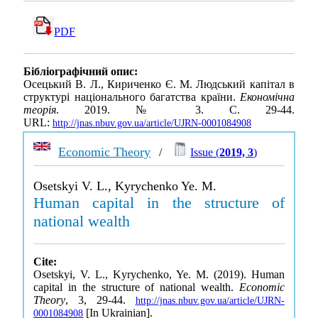
PDF
Бібліографічний опис:
Осецький В. Л., Кириченко Є. М. Людський капітал в
структурі національного багатства країни.
Економічна
теорія
. 2019. № 3. С. 29-44.
URL:
http://jnas.nbuv.gov.ua/article/UJRN-0001084908
Economic Theory
/
Issue (
2019, 3
)
Osetskyi V. L., Kyrychenko Ye. M.
Human capital in the structure of
national wealth
Cite:
Osetskyi, V. L., Kyrychenko, Ye. M. (2019). Human
capital in the structure of national wealth.
Economic
Theory
, 3, 29-44.
http://jnas.nbuv.gov.ua/article/UJRN-
[In Ukrainian].
0001084908