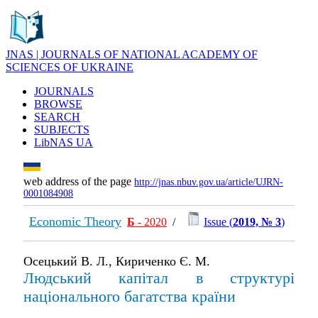
JNAS | JOURNALS OF NATIONAL ACADEMY OF
SCIENCES OF UKRAINE
JOURNALS
BROWSE
SEARCH
SUBJECTS
LibNAS UA
web address of the page
http://jnas.nbuv.gov.ua/article/UJRN-
0001084908
Economic Theory
Б
- 2020
/
Issue (
2019, № 3
)
Осецький В. Л., Кириченко Є. М.
Людський капітал в структурі
національного багатства країни