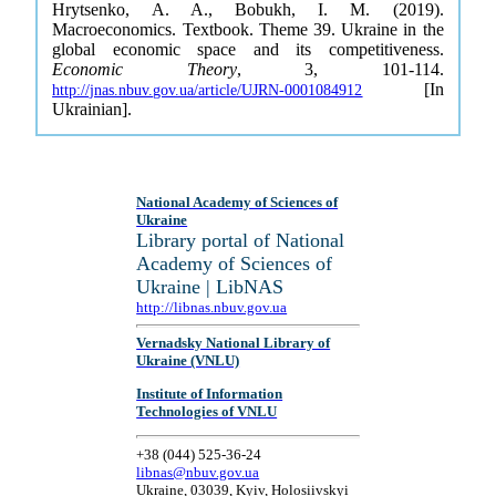
Hrytsenko, A. A., Bobukh, I. M. (2019).
Macroeconomics. Textbook. Theme 39. Ukraine in the
global economic space and its competitiveness.
Economic Theory
, 3, 101-114.
[In
http://jnas.nbuv.gov.ua/article/UJRN-0001084912
Ukrainian].
National Academy of Sciences of
Ukraine
Library portal of National
Academy of Sciences of
Ukraine | LibNAS
http://libnas.nbuv.gov.ua
Vernadsky National Library of
Ukraine (VNLU)
Institute of Information
Technologies of VNLU
+38 (044) 525-36-24
libnas@nbuv.gov.ua
Ukraine, 03039, Kyiv, Holosiivskyi