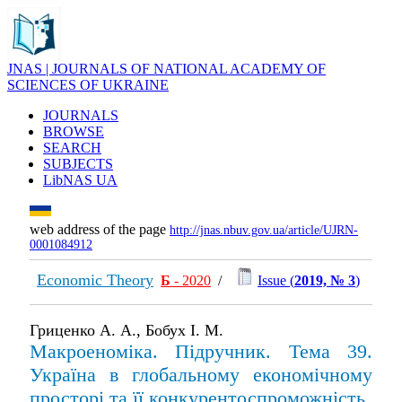
JNAS | JOURNALS OF NATIONAL ACADEMY OF
SCIENCES OF UKRAINE
JOURNALS
BROWSE
SEARCH
SUBJECTS
LibNAS UA
web address of the page
http://jnas.nbuv.gov.ua/article/UJRN-
0001084912
Economic Theory
Б
- 2020
/
Issue (
2019, № 3
)
Гриценко А. А., Бобух І. М.
Макроеноміка. Підручник. Тема 39.
Україна в глобальному економічному
просторі та її конкурентоспроможність