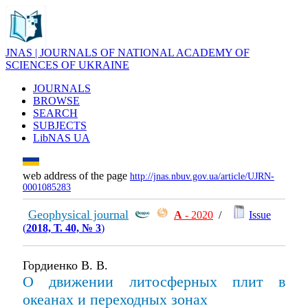
JNAS | JOURNALS OF NATIONAL ACADEMY OF
SCIENCES OF UKRAINE
JOURNALS
BROWSE
SEARCH
SUBJECTS
LibNAS UA
web address of the page
http://jnas.nbuv.gov.ua/article/UJRN-
0001085283
Geophysical journal
А
- 2020
/
Issue
(
2018, Т. 40, № 3
)
Гордиенко В. В.
О движении литосферных плит в
океанах и переходных зонах