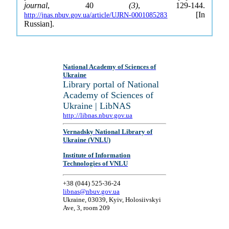
journal
, 40
(3)
, 129-144.
[In
http://jnas.nbuv.gov.ua/article/UJRN-0001085283
Russian].
National Academy of Sciences of
Ukraine
Library portal of National
Academy of Sciences of
Ukraine | LibNAS
http://libnas.nbuv.gov.ua
Vernadsky National Library of
Ukraine (VNLU)
Institute of Information
Technologies of VNLU
+38 (044) 525-36-24
libnas@nbuv.gov.ua
Ukraine, 03039, Kyiv, Holosiivskyi
Ave, 3, room 209