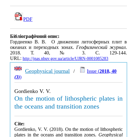
PDF
Бібліографічний опис:
Гордиенко В. В. О движении литосферных плит в
океанах и переходных зонах.
Геофизический журнал
.
2018. Т. 40, № 3. С. 129-144.
URL:
http://jnas.nbuv.gov.ua/article/UJRN-0001085283
Geophysical journal
/
Issue (
2018, 40
(3)
)
Gordienko V. V.
On the motion of lithospheric plates in
the oceans and transition zones
Cite:
Gordienko, V. V. (2018). On the motion of lithospheric
plates in the oceans and transition zones.
Geophysical