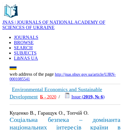
JNAS | JOURNALS OF NATIONAL ACADEMY OF
SCIENCES OF UKRAINE
JOURNALS
BROWSE
SEARCH
SUBJECTS
LibNAS UA
web address of the page
http://jnas.nbuv.gov.ua/article/UJRN-
0001085541
Environmental Economics and Sustainable
Development
Б
- 2020
/
Issue (
2019, № 6
)
Куценко В., Гаращук О., Топчій О.
Соціальна безпека – домінанта
національних інтересів країни в