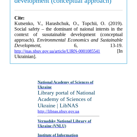
development (conceptual approach)
Cite:
Kutsenko, V., Harashchuk, O., Topchii, O. (2019).
Social safety – the dominant of naional intersts in the
context of susutainable development (conceptual
approach).
Environmental Economics and Sustainable
Development
, 6, 13-19.
[In
http://jnas.nbuv.gov.ua/article/UJRN-0001085541
Ukrainian].
National Academy of Sciences of
Ukraine
Library portal of National
Academy of Sciences of
Ukraine | LibNAS
http://libnas.nbuv.gov.ua
Vernadsky National Library of
Ukraine (VNLU)
Institute of Information