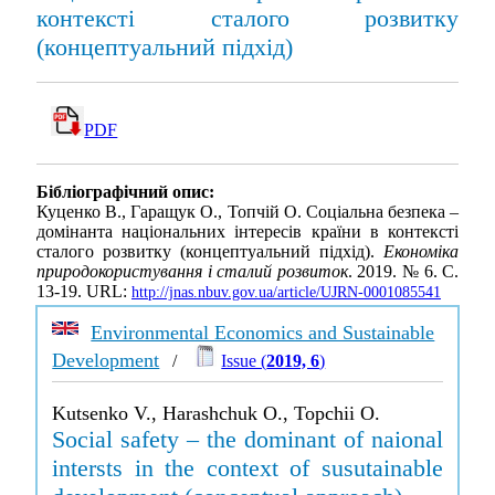
контексті сталого розвитку
(концептуальний підхід)
PDF
Бібліографічний опис:
Куценко В., Гаращук О., Топчій О. Соціальна безпека –
домінанта національних інтересів країни в контексті
сталого розвитку (концептуальний підхід).
Економіка
природокористування і сталий розвиток
. 2019. № 6. С.
13-19. URL:
http://jnas.nbuv.gov.ua/article/UJRN-0001085541
Environmental Economics and Sustainable
Development
/
Issue (
2019, 6
)
Kutsenko V., Harashchuk O., Topchii O.
Social safety – the dominant of naional
intersts in the context of susutainable