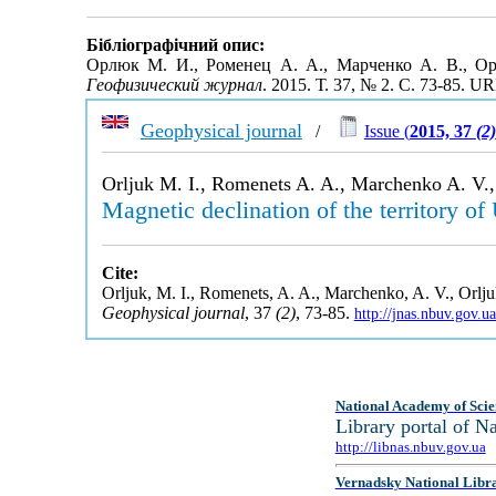
Бібліографічний опис:
Орлюк М. И., Роменец А. А., Марченко А. В., О
Геофизический журнал
. 2015. Т. 37, № 2. С. 73-85. U
Geophysical journal
/
Issue (
2015, 37
(2)
Orljuk M. I., Romenets A. A., Marchenko A. V., 
Magnetic declination of the territory of
Cite:
Orljuk, M. I., Romenets, A. A., Marchenko, A. V., Orljuk,
Geophysical journal
, 37
(2)
, 73-85.
http://jnas.nbuv.gov.
National Academy of Scie
Library portal of 
http://libnas.nbuv.gov.ua
Vernadsky National Libr