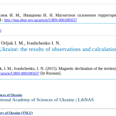
рлюк И. М., Иващенко И. Н. Магнитное склонение территори
RL:
http://jnas.nbuv.gov.ua/article/UJRN-0001085637
)
Orljuk I. M., Ivashchenko I. N.
 Ukraine: the results of observations and calculatio
 I. M., Ivashchenko, I. N. (2015). Magnetic declination of the territory
[In Russian].
ua/article/UJRN-0001085637
nces of Ukraine
National Academy of Sciences of Ukraine | LibNAS
ary of Ukraine (VNLU)