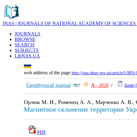
JNAS | JOURNALS OF NATIONAL ACADEMY OF SCIENCES
JOURNALS
BROWSE
SEARCH
SUBJECTS
LibNAS UA
web address of the page
http://jnas.nbuv.gov.ua/article/UJRN
Geophysical journal
А
- 2020
/
Issue (
Орлюк М. И., Роменец А. А., Марченко А. В.,
Магнитное склонение территории Укр
PDF