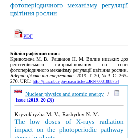
фотоперіодичного механізму регуляції
цвітіння рослин
PDF
Бібліографічний опис:
Кривохижа М. В., Рашидов Н. М. Вплив низьких доз
рентгенівського випромінювання на гени
фотоперіодичного механізму регуляції цвітіння рослин.
Ядерна фізика та енергетика
. 2019. Т. 20, № 3. С. 265-
270. URL:
http://jnas.nbuv.gov.ua/article/UJRN-0001088754
Nuclear physics and atomic energy
/
Issue (
2019, 20
(3)
)
Kryvokhyzha M. V., Rashydov N. M.
The low doses of X-rays radiation
impact on the photoperiodic pathway
genes in plants