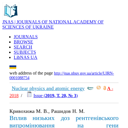
JNAS | JOURNALS OF NATIONAL ACADEMY OF
SCIENCES OF UKRAINE
JOURNALS
BROWSE
SEARCH
SUBJECTS
LibNAS UA
web address of the page
http://jnas.nbuv.gov.ua/article/UJRN-
0001088754
Nuclear physics and atomic energy
А
-
2018
/
Issue (
2019, Т. 20, № 3
)
Кривохижа М. В., Рашидов Н. М.
Вплив низьких доз рентгенівського
випромінювання на гени