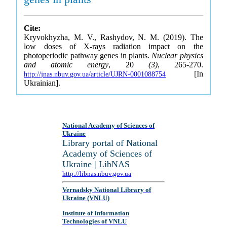
Cite:
Kryvokhyzha, M. V., Rashydov, N. M. (2019). The
low doses of X-rays radiation impact on the
photoperiodic pathway genes in plants.
Nuclear physics
and atomic energy
, 20
(3)
, 265-270.
[In
http://jnas.nbuv.gov.ua/article/UJRN-0001088754
Ukrainian].
National Academy of Sciences of
Ukraine
Library portal of National
Academy of Sciences of
Ukraine | LibNAS
http://libnas.nbuv.gov.ua
Vernadsky National Library of
Ukraine (VNLU)
Institute of Information
Technologies of VNLU