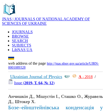
JNAS | JOURNALS OF NATIONAL ACADEMY OF
SCIENCES OF UKRAINE
JOURNALS
BROWSE
SEARCH
SUBJECTS
LibNAS UA
web address of the page
http://jnas.nbuv.gov.ua/article/UJRN-
0001089328
Ukrainian Journal of Physics
А
- 2018
/
Issue (
2019, Т. 64, № 12
)
Анчишкін Д., Мішустін І., Сташко О., Журавель
Д., Штокер Х.
Бозе–ейнштейнівська конденсація у