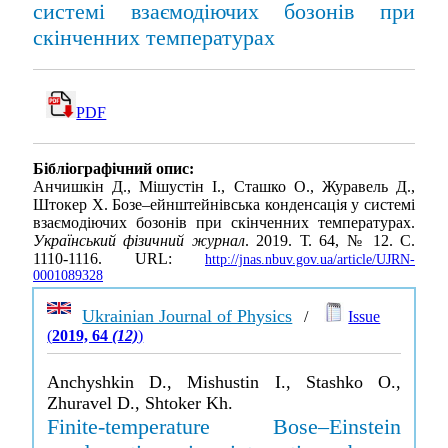
системі взаємодіючих бозонів при
скінченних температурах
PDF
Бібліографічний опис:
Анчишкін Д., Мішустін І., Сташко О., Журавель Д.,
Штокер Х. Бозе–ейнштейнівська конденсація у системі
взаємодіючих бозонів при скінченних температурах.
Український фізичний журнал
. 2019. Т. 64, № 12. С.
1110-1116. URL:
http://jnas.nbuv.gov.ua/article/UJRN-
0001089328
Ukrainian Journal of Physics
/
Issue
(
2019, 64
(12)
)
Anchyshkin D., Mishustin I., Stashko O.,
Zhuravel D., Shtoker Kh.
Finite-temperature Bose–Einstein