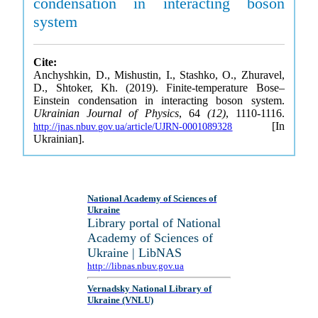
condensation in interacting boson
system
Cite:
Anchyshkin, D., Mishustin, I., Stashko, O., Zhuravel,
D., Shtoker, Kh. (2019). Finite-temperature Bose–
Einstein condensation in interacting boson system.
Ukrainian Journal of Physics
, 64
(12)
, 1110-1116.
[In
http://jnas.nbuv.gov.ua/article/UJRN-0001089328
Ukrainian].
National Academy of Sciences of
Ukraine
Library portal of National
Academy of Sciences of
Ukraine | LibNAS
http://libnas.nbuv.gov.ua
Vernadsky National Library of
Ukraine (VNLU)