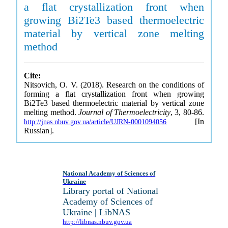
a flat crystallization front when
growing Bi2Te3 based thermoelectric
material by vertical zone melting
method
Cite:
Nitsovich, O. V. (2018). Research on the conditions of
forming a flat crystallization front when growing
Bi2Te3 based thermoelectric material by vertical zone
melting method.
Journal of Thermoelectricity
, 3, 80-86.
[In
http://jnas.nbuv.gov.ua/article/UJRN-0001094056
Russian].
National Academy of Sciences of
Ukraine
Library portal of National
Academy of Sciences of
Ukraine | LibNAS
http://libnas.nbuv.gov.ua