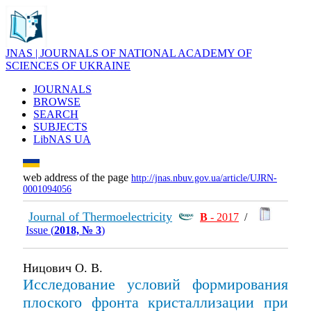
JNAS | JOURNALS OF NATIONAL ACADEMY OF
SCIENCES OF UKRAINE
JOURNALS
BROWSE
SEARCH
SUBJECTS
LibNAS UA
web address of the page
http://jnas.nbuv.gov.ua/article/UJRN-
0001094056
Journal of Thermoelectricity
В
- 2017
/
Issue (
2018, № 3
)
Ницович О. В.
Исследование условий формирования
плоского фронта кристаллизации при