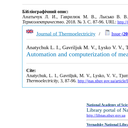
Бібліографічний опис:
Анатычук Л. И., Гаврилюк М. В., Лысько В. В.
Термоэлектричество
. 2018. № 3. С. 87-96. URL:
http:/
Journal of Thermoelectricity
/
Issue (
20
Anatychuk L. I., Gavriljuk M. V., Lysko V. V., 
Automation and computerization of meas
Cite:
Anatychuk, L. I., Gavriljuk, M. V., Lysko, V. V., Tju
Thermoelectricity
, 3, 87-96.
http://jnas.nbuv.gov.ua/artic
National Academy of Scie
Library portal of 
http://libnas.nbuv.gov.ua
Vernadsky National Libr