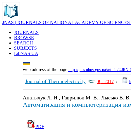
JNAS | JOURNALS OF NATIONAL ACADEMY OF SCIENCES
JOURNALS
BROWSE
SEARCH
SUBJECTS
LibNAS UA
web address of the page
http://jnas.nbuv.gov.ua/article/UJRN
Journal of Thermoelectricity
В
- 2017
/
I
Анатычук Л. И., Гаврилюк М. В., Лысько В. В.
Автоматизация и компьютеризация из
PDF