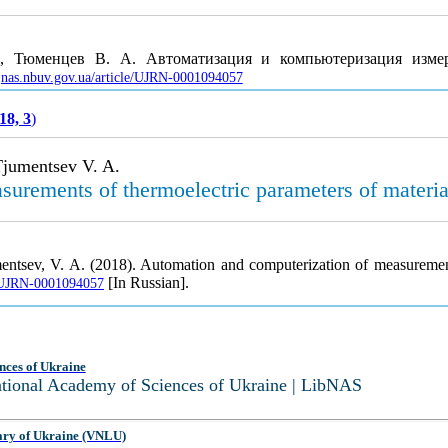
, Тюменцев В. А. Автоматизация и компьютеризация измере
/jnas.nbuv.gov.ua/article/UJRN-0001094057
18, 3
)
Tjumentsev V. A.
urements of thermoelectric parameters of materia
mentsev, V. A. (2018). Automation and computerization of measurement
[In Russian].
le/UJRN-0001094057
nces of Ukraine
National Academy of Sciences of Ukraine | LibNAS
ary of Ukraine (VNLU)