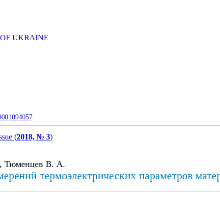
 OF UKRAINE
-0001094057
ssue (
2018, № 3
)
, Тюменцев В. А.
мерений термоэлектрических параметров мате