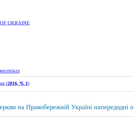
 OF UKRAINE
-0001095610
sue (
2016, Ч. 1
)
еркви на Правобережній Україні напередодні ос