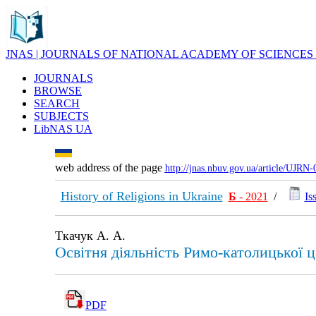
JNAS | JOURNALS OF NATIONAL ACADEMY OF SCIENCES
JOURNALS
BROWSE
SEARCH
SUBJECTS
LibNAS UA
web address of the page
http://jnas.nbuv.gov.ua/article/UJRN
History of Religions in Ukraine
Б
- 2021
/
Is
Ткачук А. А.
Освітня діяльність Римо-католицької ц
PDF