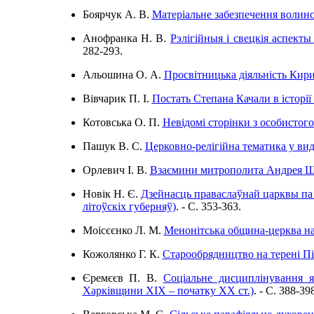
Боярчук А. В.
Матеріальне забезпечення волинс
Анофранка Н. В.
Рэлігійныя і свецкія аспект
282-293.
Альошина О. А.
Просвітницька діяльність Кири
Вівчарик П. І.
Постать Степана Качали в історії
Котовська О. П.
Невідомі сторінки з особистог
Пашук В. С.
Церковно-релігійна тематика у ви
Орлевич І. В.
Взаємини митрополита Андрея Ше
Новік Н. Є.
Дзейнасць праваслаўнай царквы па 
літоўскіх губерняў)
. - C. 353-363.
Моісєєнко Л. М.
Менонітська община-церква на 
Кожолянко Г. К.
Старообрядництво на терені Пі
Єремєєв П. В.
Соціальне дисциплінування я
Харківщини ХІХ – початку ХХ ст.)
. - C. 388-39