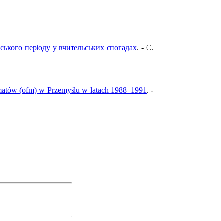
ського періоду у вчительських спогадах
. - C.
ormatów (ofm) w Przemyślu w latach 1988–1991
. -