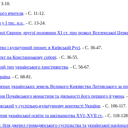
. 3-10.
ого вчителя
. - C. 11-12.
у І тис. н.е.
. - C. 13-24.
ної Європи другої половини ХІ ст. про розкол Вселенської Церкв
во і культурний процес в Київській Русі
. - C. 36-47.
ект на Констанцькому соборі
. - C. 36-55.
ний тип українського християнства
. - C. 56-67.
раїна
. - C. 68-81.
ренах українських земель Великого Князівства Литовського за пр
я Почаївського монастиря та діяльності його першого ігумена
. 
ький у суспільно-культурному контексті України
. - C. 106-117.
стемі української освіти та шкільництва ХVI–ХVII ст.
. - C. 118-128
: біля джерел громадянського суспільства та української національ