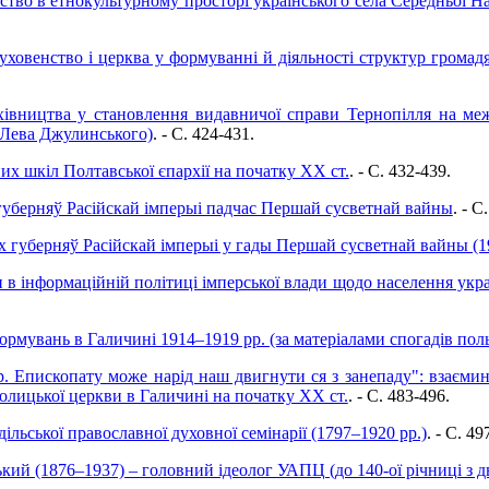
нство в етнокультурному просторі українського села Середньої 
уховенство і церква у формуванні й діяльності структур громад
хівництва у становлення видавничої справи Тернопілля на ме
 Лева Джулинського)
. - C. 424-431.
их шкіл Полтавської єпархії на початку ХХ ст.
. - C. 432-439.
 губерняў Расійскай імперыі падчас Першай сусветнай вайны
. - C
іх губерняў Расійскай імперыі у гады Першай сусветнай вайны (19
и в інформаційній політиці імперської влади щодо населення укр
рмувань в Галичині 1914–1919 рр. (за матеріалами спогадів пол
 Епископату може нарід наш двигнути ся з занепаду": взаємин
олицької церкви в Галичині на початку ХХ ст.
. - C. 483-496.
ільської православної духовної семінарії (1797–1920 рр.)
. - C. 49
ий (1876–1937) – головний ідеолог УАПЦ (до 140-ої річниці з 