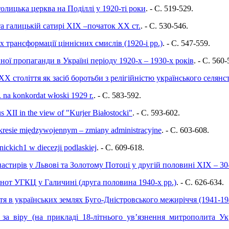
олицька церква на Поділлі у 1920-ті роки
. - C. 519-529.
та галицькій сатирі ХІХ –початок ХХ ст.
. - C. 530-546.
 трансформації ціннісних смислів (1920-і рр.)
. - C. 547-559.
ійної пропаганди в Україні періоду 1920-х – 1930-х років
. - C. 560-
 ХХ століття як засіб боротьби з релігійністю українського селя
 na konkordat włoski 1929 r.
. - C. 583-592.
s XII in the view of "Kurjer Białostocki"
. - C. 593-602.
okresie międzywojennym – zmiany administracyjne
. - C. 603-608.
unickich1 w diecezji podlaskiej
. - C. 609-618.
стирів у Львові та Золотому Потоці у другій половині ХІХ – 30
ьнот УГКЦ у Галичині (друга половина 1940-х рр.)
. - C. 626-634.
тя в українських землях Буго-Дністровського межиріччя (1941-19
 за віру (на прикладі 18-літнього ув’язнення митрополита Ук