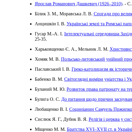
Ярослав Романович Дашкевич (1926–2010)
. - C
Білик З. М., Моравська Л. В.
Спогади про велик
Анцишкін І. В.
Українські землі та Римські папи 
Гусар М.-А. І.
Інтелектуальні середовища Захід
25-35.
Харьковщенко Є. А., Мельник Л. М.
Християнст
Хомяк М. В.
Польсько-литовський унійний про
Паславський І. В.
Греко-католицизм як історич
Бабенко В. М.
Світоглядні виміри уніатства і Ук
Буланий М. Ю.
Розвиток права патронату на те
Булига О. С.
До питання щодо причин заснуванн
Любащенко В. І.
Социніанин Самуель Пржипковс
Сислюк Я. Г., Дубик В. Я.
Релігія і церква у си
Міщенко М. М.
Братства XVI–XVII ст. в Україні