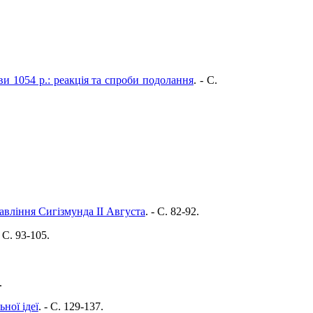
и 1054 р.: реакція та спроби подолання
. - C.
авління Сигізмунда ІІ Августа
. - C. 82-92.
- C. 93-105.
.
ної ідеї
. - C. 129-137.