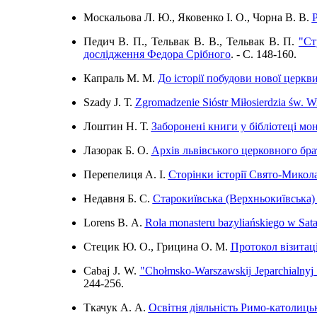
Москальова Л. Ю., Яковенко І. О., Чорна В. В.
Р
Педич В. П., Тельвак В. В., Тельвак В. П.
"Ст
дослідження Федора Срібного
. - C. 148-160.
Капраль М. М.
До історії побудови нової церкв
Szady J. Т.
Zgromadzenie Sióstr Miłosierdzia św. W
Лоштин Н. Т.
Заборонені книги у бібліотеці мо
Лазорак Б. О.
Архів львівського церковного бра
Перепелиця А. І.
Сторінки історії Свято-Микол
Недавня Б. С.
Старокиївська (Верхньокиївська) 
Lorens B. А.
Rola monasteru bazyliańskiego w Sat
Стецик Ю. О., Грицина О. М.
Протокол візитаці
Cabaj J. W.
"Chołmsko-Warszawskij Jeparchialnyj 
244-256.
Ткачук А. А.
Освітня діяльність Римо-католицьк