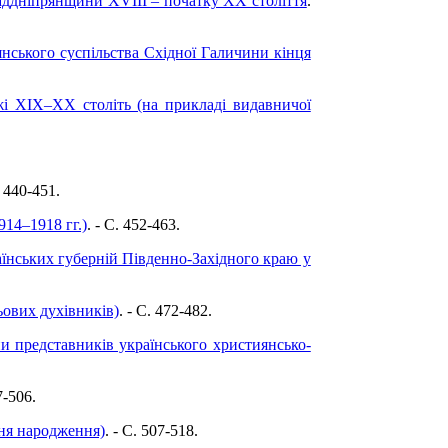
Наддніпрянщини ХVIIІ – початку ХХ століття
.
янського суспільства Східної Галичини кінця
жі ХІХ–ХХ століть (на прикладі видавничої
. 440-451.
14–1918 гг.)
. - C. 452-463.
аїнських губерній Південно-Західного краю у
ьових духівників)
. - C. 472-482.
и представників українського християнсько-
7-506.
дня народження)
. - C. 507-518.