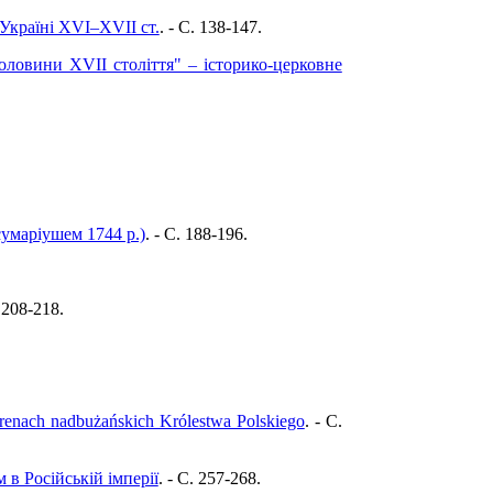
 Україні XVI–XVII ст.
. - C. 138-147.
половини ХVІІ століття" – історико-церковне
сумаріушем 1744 р.)
. - C. 188-196.
. 208-218.
renach nadbużańskich Królestwa Polskiego
. - C.
 в Російській імперії
. - C. 257-268.