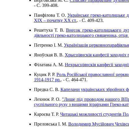
Верговська М. С.
Сільське парафіяльне духове
- C. 399-408.
Панфілова Т. О.
Українське греко-католицьке д
ХІХ – початку ХХ ст.
. - C. 409-423.
Решетуха Т. В.
Внесок греко-католицького ду
діяльності греко-католицького священика, отця
Петренко І. М.
Українізація церковнопарафіяльн
Яноўская В. В.
Хрысціянскія канфесіі заходніх
Філатава A. М.
Нехрысціянскія канфесіі заходн
Куцик Р. Р.
Роль Російської православної церкв
1914-1917 рр.
. - C. 464-471.
Предка С. В.
Капелани українських збройних фо
Лехнюк Р. О.
"Лише під проводом нашого ВПр.
суспільного руху з вищими ієрархами Греко-кат
Кароєва Т. Р.
Читацькі можливості студентів Под
Преловська І. М.
Володимир Мусійович Чехівськ