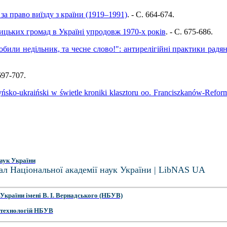
за право виїзду з країни (1919–1991)
. - C. 664-674.
ицьких громад в Україні упродовж 1970-х років
. - C. 675-686.
били недільник, та чесне слово!": антирелігійні практики радян
 697-707.
tyńsko-ukraiński w świetle kroniki klasztoru oo. Franciszkanów-Ref
аук України
ал Національної академії наук України | LibNAS UA
України імені В. І. Вернадського (НБУВ)
 технологій НБУВ