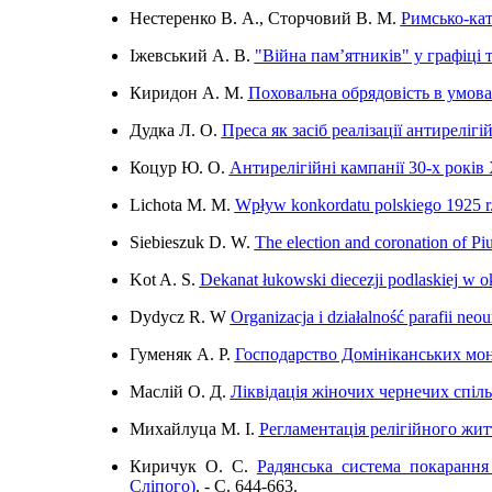
Нестеренко В. А., Сторчовий В. М.
Римсько-кат
Іжевський А. В.
"Війна пам’ятників" у графіці 
Киридон А. М.
Поховальна обрядовість в умовах
Дудка Л. О.
Преса як засіб реалізації антиреліг
Коцур Ю. О.
Антирелігійні кампанії 30-х років
Lichota М. М.
Wpływ konkordatu polskiego 1925 r.
Siebieszuk D. W.
The election and coronation of Piu
Kot A. S.
Dekanat łukowski diecezji podlaskiej w 
Dydycz R. W
Organizacja i działalność parafii neo
Гуменяк А. Р.
Господарство Домініканських мона
Маслій О. Д.
Ліквідація жіночих чернечих спіл
Михайлуца М. І.
Регламентація релігійного жит
Киричук О. С.
Радянська система покарання
Сліпого)
. - C. 644-663.