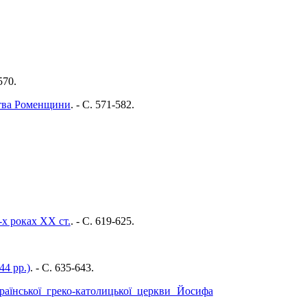
570.
нства Роменщини
. - C. 571-582.
-х роках ХХ ст.
. - C. 619-625.
44 рр.)
. - C. 635-643.
раїнської греко-католицької церкви Йосифа