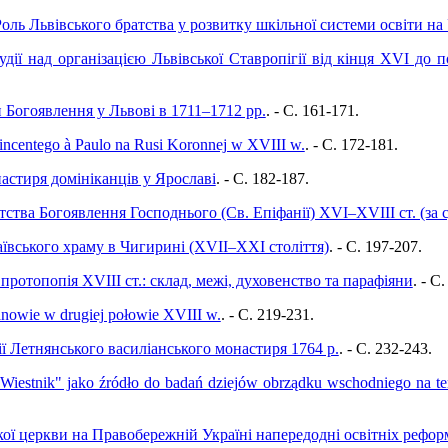
оль Львівського братства у розвитку шкільної системи освіти на
удії над організацією Львівської Ставропігії від кінця ХVІ до 
и Богоявлення у Львові в 1711–1712 рр.
. - C. 161-171.
incentego à Paulo na Rusi Koronnej w XVIII w.
. - C. 172-181.
настиря домініканців у Ярославі
. - C. 182-187.
тства Богоявлення Господнього (Св. Епіфанії) XVI–XVIII ст. (за 
аївського храму в Чигирині (XVII–XXI століття)
. - C. 197-207.
протопопія XVIII ст.: склад, межі, духовенство та парафіяни
. - C
anowie w drugiej połowie XVIII w.
. - C. 219-231.
ї Летнянського василіанського монастиря 1764 р.
. - C. 232-243.
Wiestnik" jako źródło do badań dziejów obrządku wschodniego na te
ої церкви на Правобережній Україні напередодні освітніх реформ