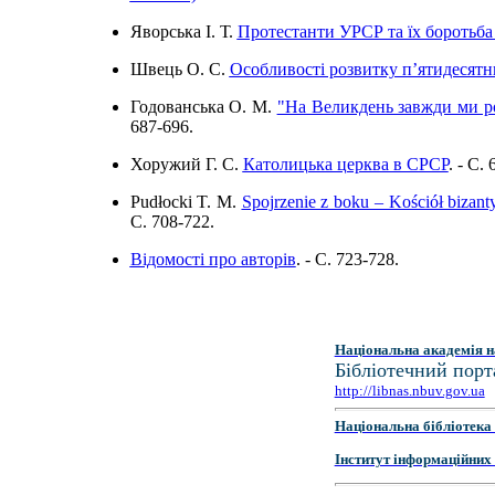
Яворська І. Т.
Протестанти УРСР та їх боротьба 
Швець О. С.
Особливості розвитку п’ятидесятн
Годованська О. М.
"На Великдень завжди ми ро
687-696.
Хоружий Г. С.
Католицька церква в СРСР
. - C.
Pudłocki T. М.
Spojrzenie z boku – Kościół bizan
C. 708-722.
Відомості про авторів
. - C. 723-728.
Національна академія н
Бібліотечний порт
http://libnas.nbuv.gov.ua
Національна бібліотека 
Інститут інформаційних