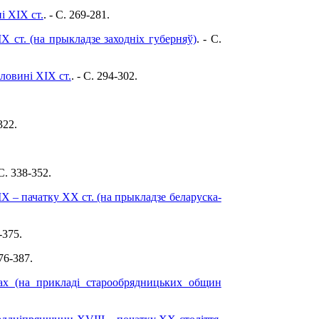
і ХІХ ст.
. - C. 269-281.
Х ст. (на прыкладзе заходніх губерняў)
. - C.
ловині ХІХ ст.
. - C. 294-302.
322.
 C. 338-352.
 – пачатку XX ст. (на прыкладзе беларуска-
-375.
376-387.
тах (на прикладі старообрядницьких общин