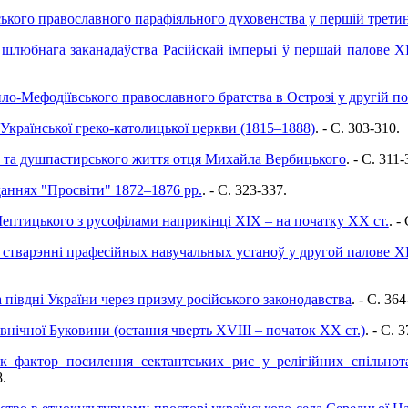
ького православного парафіяльного духовенства у першій третин
ы шлюбнага заканадаўства Расійскай імперыі ў першай палове ХІ
ло-Мефодіївського православного братства в Острозі у другій по
 Української греко-католицької церкви (1815–1888)
. - C. 303-310.
о та душпастирського життя отця Михайла Вербицького
. - C. 311-
даннях "Просвіти" 1872–1876 рр.
. - C. 323-337.
птицького з русофілами наприкінці ХІХ – на початку ХХ ст.
. -
стварэнні прафесійных навучальных устаноў у другой палове XIX
півдні України через призму російського законодавства
. - C. 364
внічної Буковини (остання чверть ХVІІІ – початок ХХ ст.)
. - C. 
к фактор посилення сектантських рис у релігійних спільно
8.