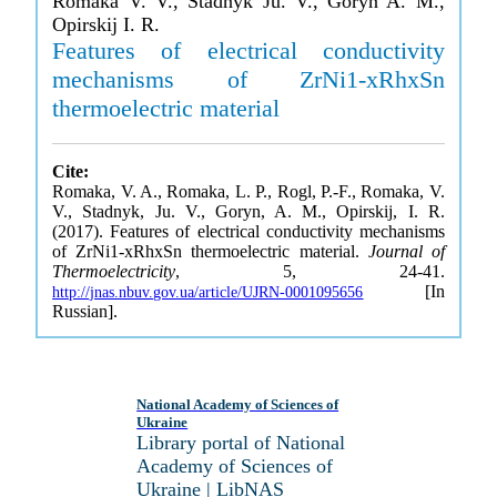
Romaka V. V., Stadnyk Ju. V., Goryn A. M.,
Opirskij I. R.
Features of electrical conductivity
mechanisms of ZrNi1-xRhxSn
thermoelectric material
Cite:
Romaka, V. A., Romaka, L. P., Rogl, P.-F., Romaka, V.
V., Stadnyk, Ju. V., Goryn, A. M., Opirskij, I. R.
(2017). Features of electrical conductivity mechanisms
of ZrNi1-xRhxSn thermoelectric material.
Journal of
Thermoelectricity
, 5, 24-41.
[In
http://jnas.nbuv.gov.ua/article/UJRN-0001095656
Russian].
National Academy of Sciences of
Ukraine
Library portal of National
Academy of Sciences of
Ukraine | LibNAS