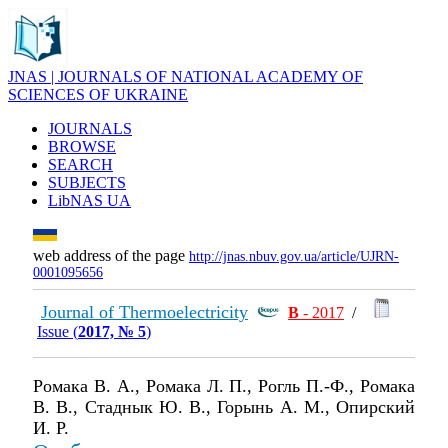
JNAS | JOURNALS OF NATIONAL ACADEMY OF
SCIENCES OF UKRAINE
JOURNALS
BROWSE
SEARCH
SUBJECTS
LibNAS UA
web address of the page
http://jnas.nbuv.gov.ua/article/UJRN-
0001095656
Journal of Thermoelectricity
В
- 2017
/
Issue (
2017, № 5
)
Ромака В. А., Ромака Л. П., Рогль П.-Ф., Ромака
В. В., Стаднык Ю. В., Горынь А. М., Опирский
И. Р.