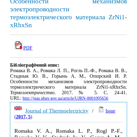
Особенности механизмов
электропроводности
термоэлектрического материала ZrNi1-
xRhxSn
PDF
Бібліографічний опис:
Ромака В. А., Ромака Л. П., Рогль П.-Ф., Ромака В. В.,
Стаднык Ю. В., Горынь А. М., Опирский И. Р.
Особенности механизмов электропроводности
термоэлектрического материала ZrNi1-xRhxSn.
Термоэлектричество
. 2017. № 5. С. 24-41.
URL:
http://jnas.nbuv.gov.ua/article/UJRN-0001095656
Journal of Thermoelectricity
/
Issue
(
2017, 5
)
Romaka V. A., Romaka L. P., Rogl P.-F.,