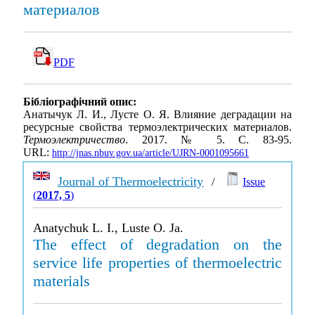
материалов
PDF
Бібліографічний опис:
Анатычук Л. И., Лусте О. Я. Влияние деградации на
ресурсные свойства термоэлектрических материалов.
Термоэлектричество
. 2017. № 5. С. 83-95.
URL:
http://jnas.nbuv.gov.ua/article/UJRN-0001095661
Journal of Thermoelectricity
/
Issue
(
2017, 5
)
Anatychuk L. I., Luste O. Ja.
The effect of degradation on the
service life properties of thermoelectric
materials