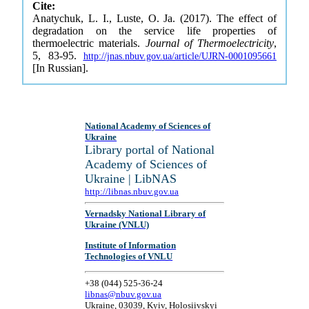
Cite:
Anatychuk, L. I., Luste, O. Ja. (2017). The effect of
degradation on the service life properties of
thermoelectric materials.
Journal of Thermoelectricity
,
5, 83-95.
http://jnas.nbuv.gov.ua/article/UJRN-0001095661
[In Russian].
National Academy of Sciences of
Ukraine
Library portal of National
Academy of Sciences of
Ukraine | LibNAS
http://libnas.nbuv.gov.ua
Vernadsky National Library of
Ukraine (VNLU)
Institute of Information
Technologies of VNLU
+38 (044) 525-36-24
libnas@nbuv.gov.ua
Ukraine, 03039, Kyiv, Holosiivskyi