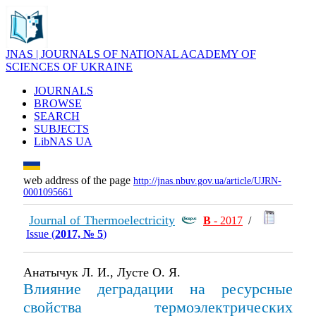
JNAS | JOURNALS OF NATIONAL ACADEMY OF
SCIENCES OF UKRAINE
JOURNALS
BROWSE
SEARCH
SUBJECTS
LibNAS UA
web address of the page
http://jnas.nbuv.gov.ua/article/UJRN-
0001095661
Journal of Thermoelectricity
В
- 2017
/
Issue (
2017, № 5
)
Анатычук Л. И., Лусте О. Я.
Влияние деградации на ресурсные
свойства термоэлектрических