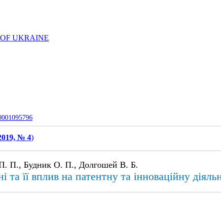
 OF UKRAINE
-0001095796
2019, № 4
)
. П., Будник О. П., Долгошей В. Б.
 та її вплив на патентну та інноваційну діяльн