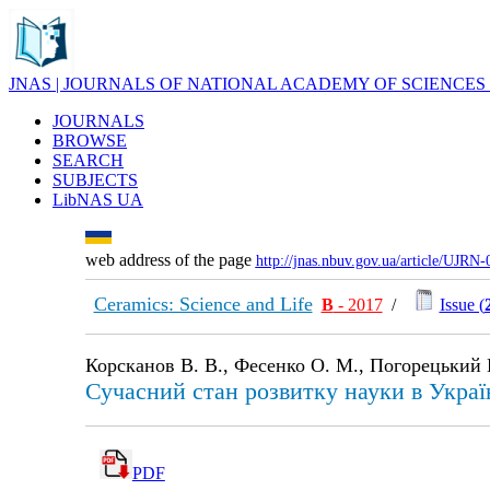
JNAS | JOURNALS OF NATIONAL ACADEMY OF SCIENCES
JOURNALS
BROWSE
SEARCH
SUBJECTS
LibNAS UA
web address of the page
http://jnas.nbuv.gov.ua/article/UJRN
Ceramics: Science and Life
В
- 2017
/
Issue (
Корсканов В. В., Фесенко О. М., Погорецький П
Сучасний стан розвитку науки в Україні
PDF