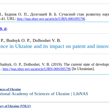
., Будник О. П., Долгошей В. Б. Сучасний стан розвитку науки
1-41. URL:
http://jnas.nbuv.gov.ua/article/UJRN-0001095796
9, 4
)
 P., Budnyk O. P., Dolhoshei V. B.
ence in Ukraine and its impact on patent and innova
Budnyk, O. P., Dolhoshei, V. B. (2019). The current state of develop
1.
[In Ukrainian].
http://jnas.nbuv.gov.ua/article/UJRN-0001095796
nces of Ukraine
National Academy of Sciences of Ukraine | LibNAS
ary of Ukraine (VNLU)