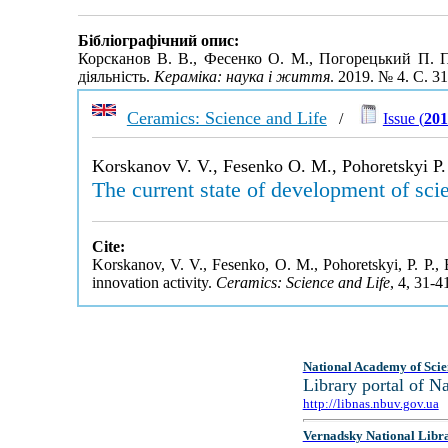
Бібліографічний опис:
Корсканов В. В., Фесенко О. М., Погорецький П. П
діяльність.
Кераміка: наука і життя
. 2019. № 4. С. 3
Ceramics: Science and Life
/
Issue (
201
Korskanov V. V., Fesenko O. M., Pohoretskyi P.
The current state of development of sci
Cite:
Korskanov, V. V., Fesenko, O. M., Pohoretskyi, P. P., 
innovation activity.
Ceramics: Science and Life
, 4, 31-4
National Academy of Scie
Library portal of 
http://libnas.nbuv.gov.ua
Vernadsky National Libr