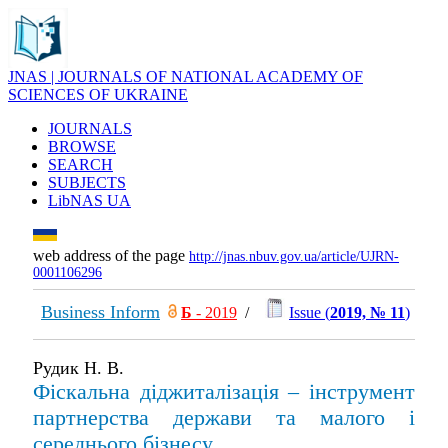
JNAS | JOURNALS OF NATIONAL ACADEMY OF
SCIENCES OF UKRAINE
JOURNALS
BROWSE
SEARCH
SUBJECTS
LibNAS UA
web address of the page
http://jnas.nbuv.gov.ua/article/UJRN-
0001106296
Business Inform
Б
- 2019
/
Issue (
2019, № 11
)
Рудик Н. В.
Фіскальна діджиталізація – інструмент
партнерства держави та малого і
середнього бізнесу