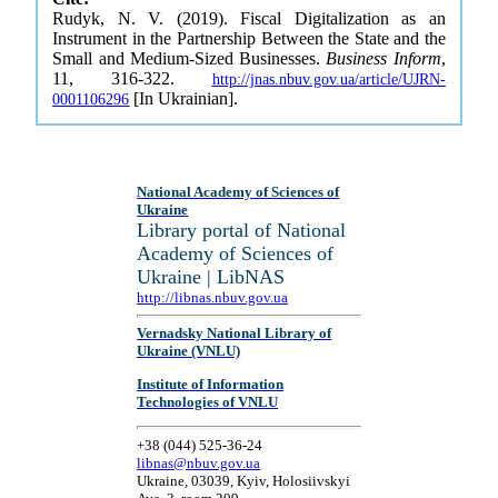
Rudyk, N. V. (2019). Fiscal Digitalization as an
Instrument in the Partnership Between the State and the
Small and Medium-Sized Businesses.
Business Inform
,
11, 316-322.
http://jnas.nbuv.gov.ua/article/UJRN-
[In Ukrainian].
0001106296
National Academy of Sciences of
Ukraine
Library portal of National
Academy of Sciences of
Ukraine | LibNAS
http://libnas.nbuv.gov.ua
Vernadsky National Library of
Ukraine (VNLU)
Institute of Information
Technologies of VNLU
+38 (044) 525-36-24
libnas@nbuv.gov.ua
Ukraine, 03039, Kyiv, Holosiivskyi