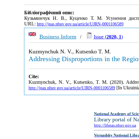
Бібліографічний опис:
Кузьминчук Н. В., Куценко Т. М. Усунення диспр
URL:
http://jnas.nbuv.gov.ua/article/UJRN-0001106589
Business Inform
/
Issue (
2020, 1
)
Kuzmynchuk N. V., Kutsenko T. M.
Addressing Disproportions in the Regio
Cite:
Kuzmynchuk, N. V., Kutsenko, T. M. (2020). Address
[In Ukraini
http://jnas.nbuv.gov.ua/article/UJRN-0001106589
National Academy of Scie
Library portal of 
http://libnas.nbuv.gov.ua
Vernadsky National Libr