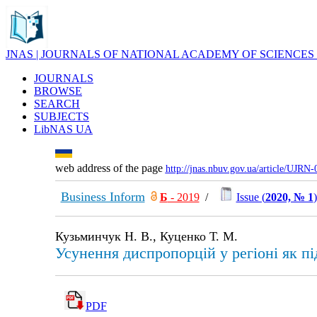
JNAS | JOURNALS OF NATIONAL ACADEMY OF SCIENCES
JOURNALS
BROWSE
SEARCH
SUBJECTS
LibNAS UA
web address of the page
http://jnas.nbuv.gov.ua/article/UJRN
Business Inform
Б
- 2019
/
Issue (
2020, № 1
)
Кузьминчук Н. В., Куценко Т. М.
Усунення диспропорцій у регіоні як пі
PDF