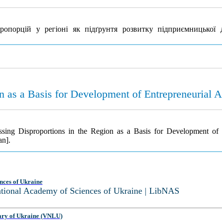
опорцій у регіоні як підґрунтя розвитку підприємницької д
n as a Basis for Development of Entrepreneurial A
ing Disproportions in the Region as a Basis for Development of E
an].
nces of Ukraine
National Academy of Sciences of Ukraine | LibNAS
ary of Ukraine (VNLU)