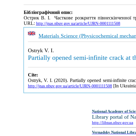
Бібліографічний опис:
Острик В. І. Часткове розкриття півнескінченної 
URL:
http://jnas.nbuv.gov.ua/article/UJRN-0001111508
Materials Science (Physicochemical mechani
Ostryk V. I.
Partially opened semi-infinite crack at t
Cite:
Ostryk, V. I. (2020). Partially opened semi-infinite crac
[In Ukrainia
http://jnas.nbuv.gov.ua/article/UJRN-0001111508
National Academy of Scie
Library portal of 
http://libnas.nbuv.gov.ua
Vernadsky National Libr