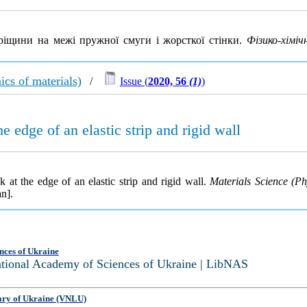
тріщини на межі пружної смуги і жорсткої стінки.
Фізико-хіміч
cs of materials)
/
Issue (
2020, 56
(1)
)
he edge of an elastic strip and rigid wall
k at the edge of an elastic strip and rigid wall.
Materials Science (Ph
n].
nces of Ukraine
National Academy of Sciences of Ukraine | LibNAS
ary of Ukraine (VNLU)