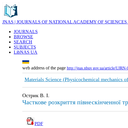
JNAS | JOURNALS OF NATIONAL ACADEMY OF SCIENCES
JOURNALS
BROWSE
SEARCH
SUBJECTS
LibNAS UA
web address of the page
http://jnas.nbuv.gov.ua/article/UJRN
Materials Science (Physicochemical mechanics of
Острик В. І.
Часткове розкриття півнескінченної т
PDF