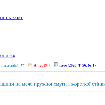
 OF UKRAINE
-0001111508
 materials)
А
- 2019
/
Issue (
2020, Т. 56, № 1
)
ріщини на межі пружної смуги і жорсткої стінк