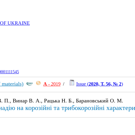
 OF UKRAINE
-0001111545
 materials)
А
- 2019
/
Issue (
2020, Т. 56, № 2
)
. П., Винар В. А., Рацька Н. Б., Барановський О. М.
надію на корозійні та трибокорозійні характе