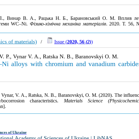
П., Винар В. А., Рацька Н. Б., Барановський О. М. Вплив ле
истеми WC–Ni.
Фізико-хімічна механіка матеріалів
. 2020. Т. 56,
cs of materials)
/
Issue (
2020, 56
(2)
)
V. P., Vynar V. A., Ratska N. B., Baranovskyi O. M.
–Ni alloys with chromium and vanadium carbides 
, Vynar, V. A., Ratska, N. B., Baranovskyi, O. M. (2020). The influ
ocorrosion characteristics.
Materials Science (Physicochemi
n].
nces of Ukraine
National Academy of Sciences of Ukraine | LibNAS