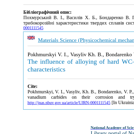
Бібліографічний опис:
Похмурський В. І., Василів Х. Б., Бондаренко В. 
трибокорозійні характеристики твердих сплавів с
0001111545
Materials Science (Physicochemical mechani
Pokhmurskyi V. I., Vasyliv Kh. B., Bondarenko 
The influence of alloying of hard WC
characteristics
Cite:
Pokhmurskyi, V. I., Vasyliv, Kh. B., Bondarenko, V. P.
vanadium carbides on their corrosion and tryb
[In Ukrainia
http://jnas.nbuv.gov.ua/article/UJRN-0001111545
National Academy of Scie
Library portal of 