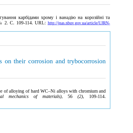
гування карбідами хрому і ванадію на корозійні та
 № 2. С. 109-114. URL:
http://jnas.nbuv.gov.ua/article/UJRN-
on their corrosion and trybocorrosion
ence of alloying of hard WC–Ni alloys with chromium and
cal mechanics of materials)
, 56
(2)
, 109-114.