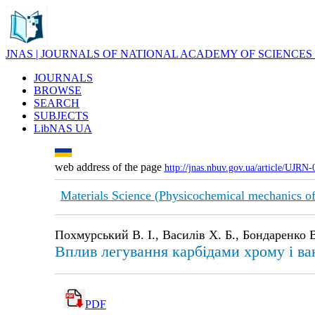
JNAS | JOURNALS OF NATIONAL ACADEMY OF SCIENCES
JOURNALS
BROWSE
SEARCH
SUBJECTS
LibNAS UA
web address of the page
http://jnas.nbuv.gov.ua/article/UJRN
Materials Science (Physicochemical mechanics of
Похмурський В. І., Василів Х. Б., Бондаренко В
Вплив легування карбідами хрому і ва
PDF