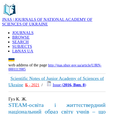
JNAS | JOURNALS OF NATIONAL ACADEMY OF
SCIENCES OF UKRAINE
JOURNALS
BROWSE
SEARCH
SUBJECTS
LibNAS UA
web address of the page
http://jnas.nbuv.gov.ua/article/UJRN-
0001113985
Scientific Notes of Junior Academy of Sciences of
Ukraine
Б
- 2021
/
Issue (
2016, Вип. 8
)
Гуз К. Ж.
STEAM-освіта і життєствердний
національний образ світу учнів – що