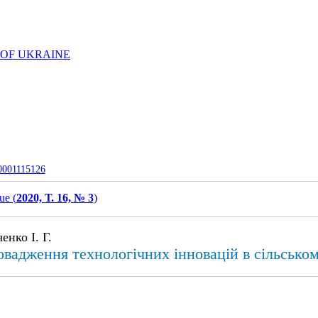
 OF UKRAINE
-0001115126
ue (
2020, Т. 16, № 3
)
енко І. Г.
овадження технологічних інновацій в сільськом