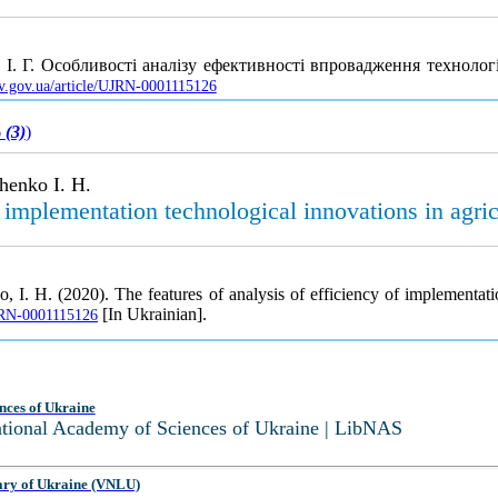
І. Г. Особливості аналізу ефективності впровадження технолог
uv.gov.ua/article/UJRN-0001115126
6
(3)
)
henko I. H.
f implementation technological innovations in agric
I. H. (2020). The features of analysis of efficiency of implementatio
[In Ukrainian].
UJRN-0001115126
nces of Ukraine
National Academy of Sciences of Ukraine | LibNAS
ary of Ukraine (VNLU)