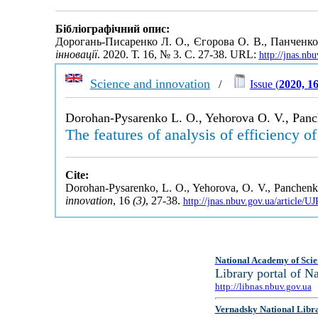
Бібліографічний опис:
Дорогань-Писаренко Л. О., Єгорова О. В., Панченко 
інновації
. 2020. Т. 16, № 3. С. 27-38. URL:
http://jnas.nb
Science and innovation
/
Issue (
2020, 1
Dorohan-Pysarenko L. O., Yehorova O. V., Panc
The features of analysis of efficiency o
Cite:
Dorohan-Pysarenko, L. O., Yehorova, O. V., Panchenko, 
innovation
, 16
(3)
, 27-38.
http://jnas.nbuv.gov.ua/article/
National Academy of Scie
Library portal of 
http://libnas.nbuv.gov.ua
Vernadsky National Libr