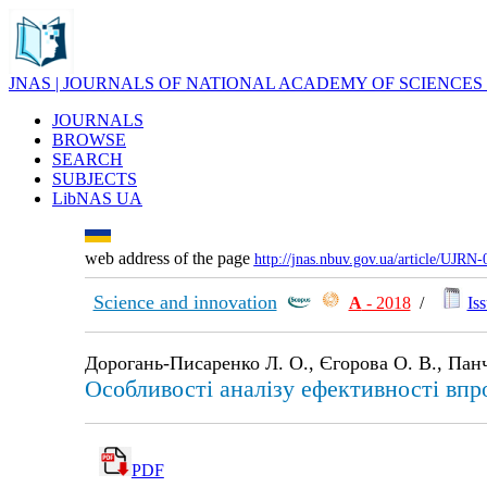
JNAS | JOURNALS OF NATIONAL ACADEMY OF SCIENCES
JOURNALS
BROWSE
SEARCH
SUBJECTS
LibNAS UA
web address of the page
http://jnas.nbuv.gov.ua/article/UJRN
Science and innovation
А
- 2018
/
Iss
Дорогань-Писаренко Л. О., Єгорова О. В., Панч
Особливості аналізу ефективності впр
PDF