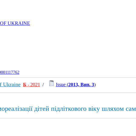
 OF UKRAINE
-0001117762
f Ukraine
Б
- 2021
/
Issue (
2013, Вип. 3
)
реалізації дітей підліткового віку шляхом сам