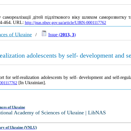
амореалізації дітей підліткового віку шляхом саморозвитку т
454-464. URL:
http://jnas.nbuv.gov.ua/article/UJRN-0001117762
nces of Ukraine
/
Issue (
2013, 3
)
ealization adolescents by self- development and se
 for self-realization adolescents by self- development and self-regul
[In Ukrainian].
0001117762
nces of Ukraine
National Academy of Sciences of Ukraine | LibNAS
ary of Ukraine (VNLU)