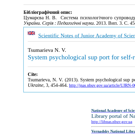
Бібліографічний опис:
Цумарєва Н. В. Система психологічного супроводу с
України. Серія : Педагогічні науки
. 2013. Вип. 3. С. 
Scientific Notes of Junior Academy of Scie
Tsumarieva N. V.
System psychological sup port for self-r
Cite:
Tsumarieva, N. V. (2013). System psychological sup port
Ukraine
, 3, 454-464.
http://jnas.nbuv.gov.ua/article/UJRN-
National Academy of Scie
Library portal of 
http://libnas.nbuv.gov.ua
Vernadsky National Libr