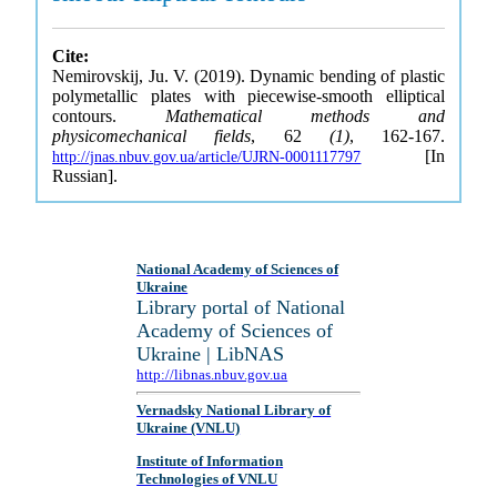
Cite:
Nemirovskij, Ju. V. (2019). Dynamic bending of plastic
polymetallic plates with piecewise-smooth elliptical
contours.
Mathematical methods and
physicomechanical fields
, 62
(1)
, 162-167.
[In
http://jnas.nbuv.gov.ua/article/UJRN-0001117797
Russian].
National Academy of Sciences of
Ukraine
Library portal of National
Academy of Sciences of
Ukraine | LibNAS
http://libnas.nbuv.gov.ua
Vernadsky National Library of
Ukraine (VNLU)
Institute of Information
Technologies of VNLU