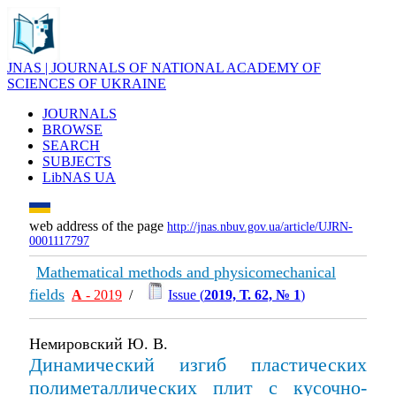
JNAS | JOURNALS OF NATIONAL ACADEMY OF
SCIENCES OF UKRAINE
JOURNALS
BROWSE
SEARCH
SUBJECTS
LibNAS UA
web address of the page
http://jnas.nbuv.gov.ua/article/UJRN-
0001117797
Mathematical methods and physicomechanical
fields
А
- 2019
/
Issue (
2019, Т. 62, № 1
)
Немировский Ю. В.
Динамический изгиб пластических
полиметаллических плит с кусочно-