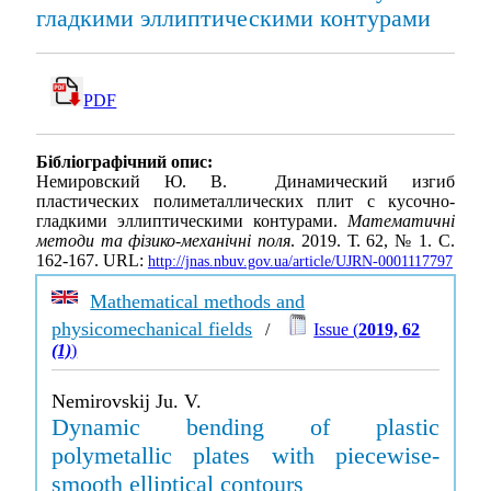
гладкими эллиптическими контурами
PDF
Бібліографічний опис:
Немировский Ю. В. Динамический изгиб
пластических полиметаллических плит с кусочно-
гладкими эллиптическими контурами.
Математичні
методи та фізико-механічні поля
. 2019. Т. 62, № 1. С.
162-167. URL:
http://jnas.nbuv.gov.ua/article/UJRN-0001117797
Mathematical methods and
physicomechanical fields
/
Issue (
2019, 62
(1)
)
Nemirovskij Ju. V.
Dynamic bending of plastic
polymetallic plates with piecewise-
smooth elliptical contours