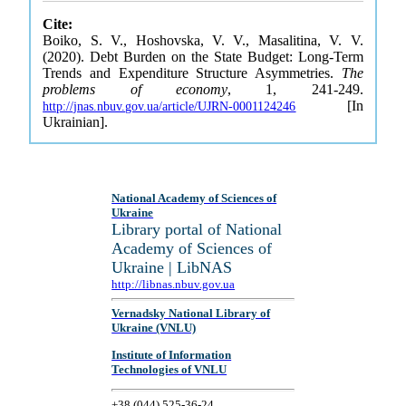
Cite:
Boiko, S. V., Hoshovska, V. V., Masalitina, V. V.
(2020). Debt Burden on the State Budget: Long-Term
Trends and Expenditure Structure Asymmetries.
The
problems of economy
, 1, 241-249.
[In
http://jnas.nbuv.gov.ua/article/UJRN-0001124246
Ukrainian].
National Academy of Sciences of
Ukraine
Library portal of National
Academy of Sciences of
Ukraine | LibNAS
http://libnas.nbuv.gov.ua
Vernadsky National Library of
Ukraine (VNLU)
Institute of Information
Technologies of VNLU
+38 (044) 525-36-24