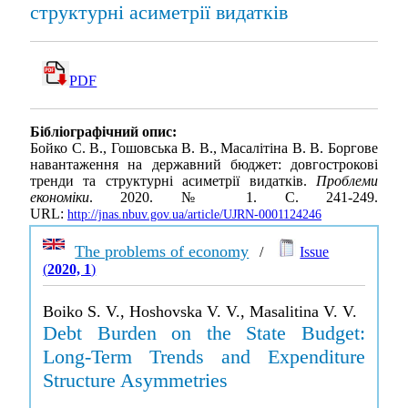
структурні асиметрії видатків
PDF
Бібліографічний опис:
Бойко С. В., Гошовська В. В., Масалітіна В. В. Боргове
навантаження на державний бюджет: довгострокові
тренди та структурні асиметрії видатків.
Проблеми
економіки
. 2020. № 1. С. 241-249.
URL:
http://jnas.nbuv.gov.ua/article/UJRN-0001124246
The problems of economy
/
Issue
(
2020, 1
)
Boiko S. V., Hoshovska V. V., Masalitina V. V.
Debt Burden on the State Budget:
Long-Term Trends and Expenditure
Structure Asymmetries