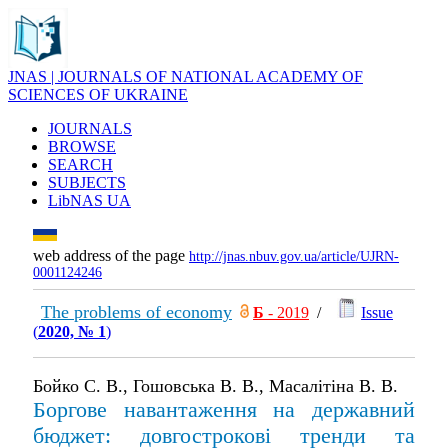
JNAS | JOURNALS OF NATIONAL ACADEMY OF
SCIENCES OF UKRAINE
JOURNALS
BROWSE
SEARCH
SUBJECTS
LibNAS UA
web address of the page
http://jnas.nbuv.gov.ua/article/UJRN-
0001124246
The problems of economy
Б
- 2019
/
Issue
(
2020, № 1
)
Бойко С. В., Гошовська В. В., Масалітіна В. В.
Боргове навантаження на державний
бюджет: довгострокові тренди та