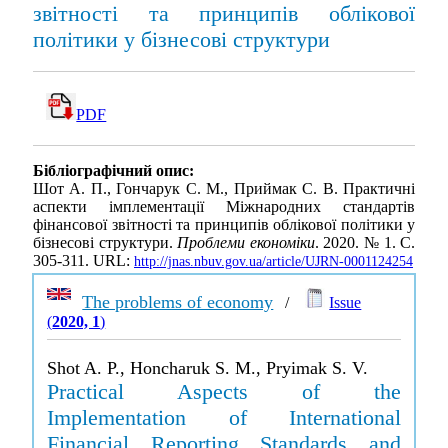
звітності та принципів облікової
політики у бізнесові структури
PDF
Бібліографічний опис:
Шот А. П., Гончарук С. М., Приймак С. В. Практичні
аспекти імплементації Міжнародних стандартів
фінансової звітності та принципів облікової політики у
бізнесові структури.
Проблеми економіки
. 2020. № 1. С.
305-311. URL:
http://jnas.nbuv.gov.ua/article/UJRN-0001124254
The problems of economy
/
Issue
(
2020, 1
)
Shot A. P., Honcharuk S. M., Pryimak S. V.
Practical Aspects of the
Implementation of International
Financial Reporting Standards and