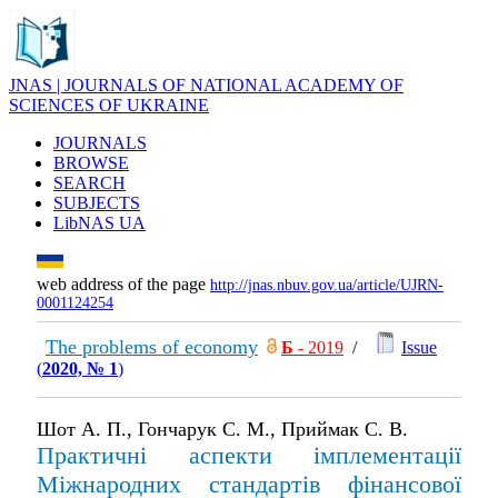
JNAS | JOURNALS OF NATIONAL ACADEMY OF
SCIENCES OF UKRAINE
JOURNALS
BROWSE
SEARCH
SUBJECTS
LibNAS UA
web address of the page
http://jnas.nbuv.gov.ua/article/UJRN-
0001124254
The problems of economy
Б
- 2019
/
Issue
(
2020, № 1
)
Шот А. П., Гончарук С. М., Приймак С. В.
Практичні аспекти імплементації
Міжнародних стандартів фінансової