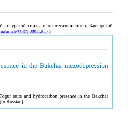
й тогурской свиты и нефтегазоносность Бакчарской
ov.ua/article/UJRN-0001126578
presence in the Bakchar mezodepression
Togur suite and hydrocarbon presence in the Bakchar
[In Russian].