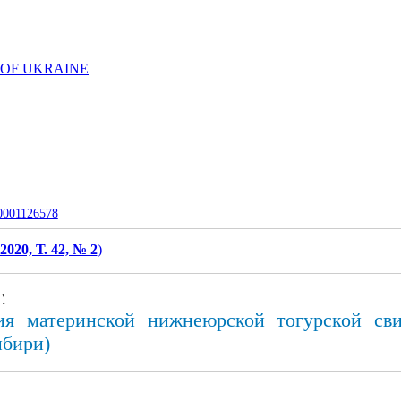
 OF UKRAINE
-0001126578
2020, Т. 42, № 2
)
.
ия материнской нижнеюрской тогурской св
ибири)