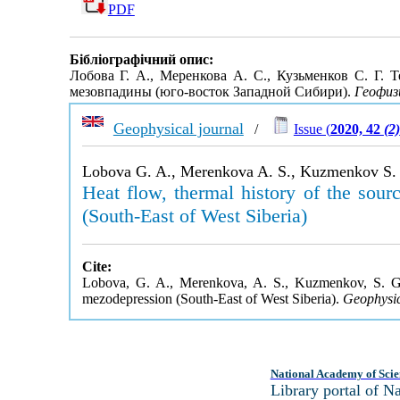
PDF
Бібліографічний опис:
Лобова Г. А., Меренкова А. С., Кузьменков С. Г.
мезовпадины (юго-восток Западной Сибири).
Геофиз
Geophysical journal
/
Issue (
2020, 42
(2)
Lobova G. A., Merenkova A. S., Kuzmenkov S.
Heat flow, thermal history of the sou
(South-East of West Siberia)
Cite:
Lobova, G. A., Merenkova, A. S., Kuzmenkov, S. G. 
mezodepression (South-East of West Siberia).
Geophysic
National Academy of Scie
Library portal of 