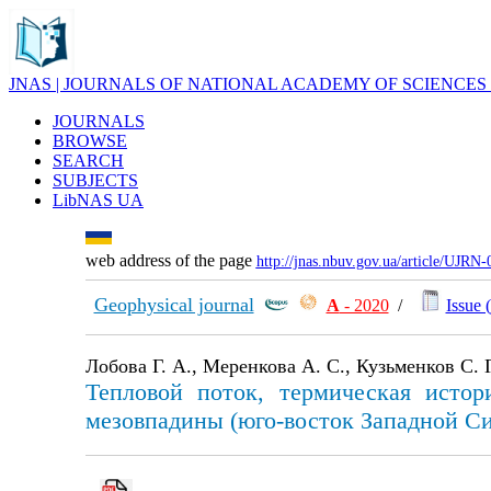
JNAS | JOURNALS OF NATIONAL ACADEMY OF SCIENCES
JOURNALS
BROWSE
SEARCH
SUBJECTS
LibNAS UA
web address of the page
http://jnas.nbuv.gov.ua/article/UJRN
Geophysical journal
А
- 2020
/
Issue (
Лобова Г. А., Меренкова А. С., Кузьменков С. Г
Тепловой поток, термическая истор
мезовпадины (юго-восток Западной С