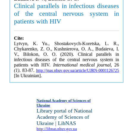
Clinical parallels in infectious diseases
of the central nervous system in
patients with HIV
Cite:
Lytvyn, K. Yu., Shostakovych-Koretska, L. R.,
Chykarenko, Z. O., Kushnierova, O. A., Budaieva, I.
V., Bilokon, O. O. (2020). Clinical parallels in
infectious diseases of the central nervous system in
patients with HIV.
International medical journal
, 26
(1)
, 83-87.
http://jnas.nbuv.gov.ua/article/UJRN-0001126725
[In Ukrainian].
National Academy of Sciences of
Ukraine
Library portal of National
Academy of Sciences of
Ukraine | LibNAS
http://libnas.nbuv.gov.ua