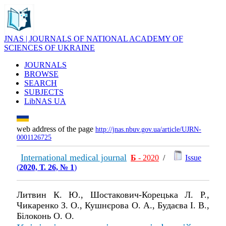
JNAS | JOURNALS OF NATIONAL ACADEMY OF
SCIENCES OF UKRAINE
JOURNALS
BROWSE
SEARCH
SUBJECTS
LibNAS UA
web address of the page
http://jnas.nbuv.gov.ua/article/UJRN-
0001126725
International medical journal
Б
- 2020
/
Issue
(
2020, Т. 26, № 1
)
Литвин К. Ю., Шостакович-Корецька Л. Р.,
Чикаренко З. О., Кушнєрова О. А., Будаєва І. В.,
Білоконь О. О.