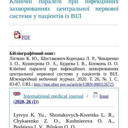
Клінічні паралелі при інфекційних
захворюваннях центральної нервової
системи у пацієнтів із ВІЛ
PDF
Бібліографічний опис:
Литвин К. Ю., Шостакович-Корецька Л. Р., Чикаренко
З. О., Кушнєрова О. А., Будаєва І. В., Білоконь О. О.
Клінічні паралелі при інфекційних захворюваннях
центральної нервової системи у пацієнтів із ВІЛ.
Міжнародний медичний журнал
. 2020. Т. 26, № 1. С.
83-87. URL:
http://jnas.nbuv.gov.ua/article/UJRN-0001126725
International medical journal
/
Issue
(
2020, 26
(1)
)
Lytvyn K. Yu., Shostakovych-Koretska L. R.,
Chykarenko Z. O., Kushnierova O. A.,
Budaieva I. V., Bilokon O. O.