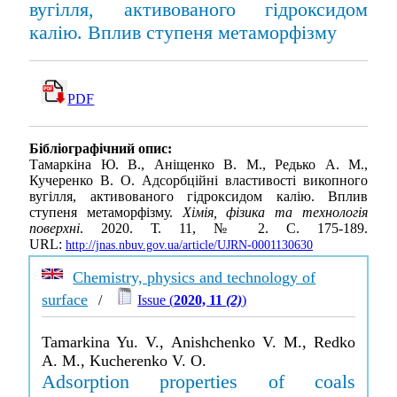
вугілля, активованого гідроксидом
калію. Вплив ступеня метаморфізму
PDF
Бібліографічний опис:
Тамаркіна Ю. В., Аніщенко В. М., Редько А. М.,
Кучеренко В. О. Адсорбційні властивості викопного
вугілля, активованого гідроксидом калію. Вплив
ступеня метаморфізму.
Хімія, фізика та технологія
поверхні
. 2020. Т. 11, № 2. С. 175-189.
URL:
http://jnas.nbuv.gov.ua/article/UJRN-0001130630
Chemistry, physics and technology of
surface
/
Issue (
2020, 11
(2)
)
Tamarkina Yu. V., Anishchenko V. M., Redko
A. M., Kucherenko V. O.
Adsorption properties of coals