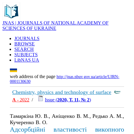
JNAS | JOURNALS OF NATIONAL ACADEMY OF
SCIENCES OF UKRAINE
JOURNALS
BROWSE
SEARCH
SUBJECTS
LibNAS UA
web address of the page
http://jnas.nbuv.gov.ua/article/UJRN-
0001130630
Chemistry, physics and technology of surface
А
- 2022
/
Issue (
2020, Т. 11, № 2
)
Тамаркіна Ю. В., Аніщенко В. М., Редько А. М.,
Кучеренко В. О.
Адсорбційні властивості викопного