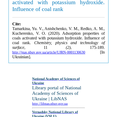
activated with potassium hydroxide.
Influence of coal rank
Cite:
Tamarkina, Yu. V., Anishchenko, V. M., Redko, A. M.,
Kucherenko, V. O. (2020). Adsorption properties of
coals activated with potassium hydroxide. Influence of
coal rank.
Chemistry, physics and technology of
surface
, 11
(2)
, 175-189.
[In
http://jnas.nbuv.gov.ua/article/UJRN-0001130630
Ukrainian].
National Academy of Sciences of
Ukraine
Library portal of National
Academy of Sciences of
Ukraine | LibNAS
http://libnas.nbuv.gov.ua
Vernadsky National Library of
Ukraine (VNLU)