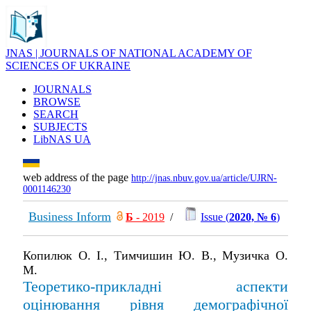
JNAS | JOURNALS OF NATIONAL ACADEMY OF
SCIENCES OF UKRAINE
JOURNALS
BROWSE
SEARCH
SUBJECTS
LibNAS UA
web address of the page
http://jnas.nbuv.gov.ua/article/UJRN-
0001146230
Business Inform
Б
- 2019
/
Issue (
2020, № 6
)
Копилюк О. І., Тимчишин Ю. В., Музичка О.
М.
Теоретико-прикладні аспекти
оцінювання рівня демографічної