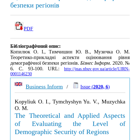
безпеки регіонів
PDF
Бібліографічний опис:
Копилюк О. І., Тимчишин Ю. В., Музичка О. М.
Теоретико-прикладні аспекти оцінювання рівня
демографічної безпеки регіонів.
Бізнес Інформ
. 2020. №
6. С. 93-100. URL:
http://jnas.nbuv.gov.ua/article/UJRN-
0001146230
Business Inform
/
Issue (
2020, 6
)
Kopyliuk O. I., Tymchyshyn Yu. V., Muzychka
O. M.
The Theoretical and Applied Aspects
of Evaluating the Level of
Demographic Security of Regions