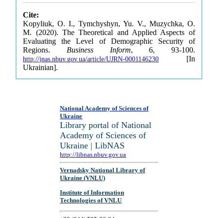
Cite:
Kopyliuk, O. I., Tymchyshyn, Yu. V., Muzychka, O.
M. (2020). The Theoretical and Applied Aspects of
Evaluating the Level of Demographic Security of
Regions.
Business Inform
, 6, 93-100.
[In
http://jnas.nbuv.gov.ua/article/UJRN-0001146230
Ukrainian].
National Academy of Sciences of
Ukraine
Library portal of National
Academy of Sciences of
Ukraine | LibNAS
http://libnas.nbuv.gov.ua
Vernadsky National Library of
Ukraine (VNLU)
Institute of Information
Technologies of VNLU