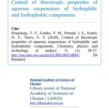
Control of thixotropic properties of
aqueous suspensions of hydrophilic
and hydrophobic components
Cite:
Krupskaja, T. V., Gunko, V. M., Protsak, I. S., Kartel,
N. T., Turov, V. V. (2020). Control of thixotropic
properties of aqueous suspensions of hydrophilic and
hydrophobic components.
Chemistry, physics and
technology of surface
, 11
(1)
, 38-57.
[In
http://jnas.nbuv.gov.ua/article/UJRN-0001148005
Russian].
National Academy of Sciences of
Ukraine
Library portal of National
Academy of Sciences of
Ukraine | LibNAS
http://libnas.nbuv.gov.ua