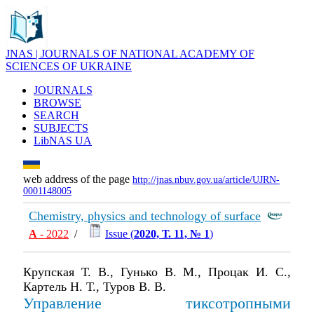
JNAS | JOURNALS OF NATIONAL ACADEMY OF
SCIENCES OF UKRAINE
JOURNALS
BROWSE
SEARCH
SUBJECTS
LibNAS UA
web address of the page
http://jnas.nbuv.gov.ua/article/UJRN-
0001148005
Chemistry, physics and technology of surface
А
- 2022
/
Issue (
2020, Т. 11, № 1
)
Крупская Т. В., Гунько В. М., Процак И. С.,
Картель Н. Т., Туров В. В.
Управление тиксотропными