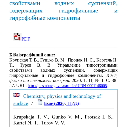
свойствами водных суспензий,
содержащих гидрофильные и
гидрофобные компоненты
PDF
Бібліографічний опис:
Крупская Т. В., Гунько В. М., Процак И. С., Картель Н.
Т., Туров В. В. Управление тиксотропными
свойствами водных суспензий, содержащих
гидрофильные и гидрофобные компоненты.
Хімія,
фізика та технологія поверхні
. 2020. Т. 11, № 1. С. 38-
57. URL:
http://jnas.nbuv.gov.ua/article/UJRN-0001148005
Chemistry, physics and technology of
surface
/
Issue (
2020, 11
(1)
)
Krupskaja T. V., Gunko V. M., Protsak I. S.,
Kartel N. T., Turov V. V.