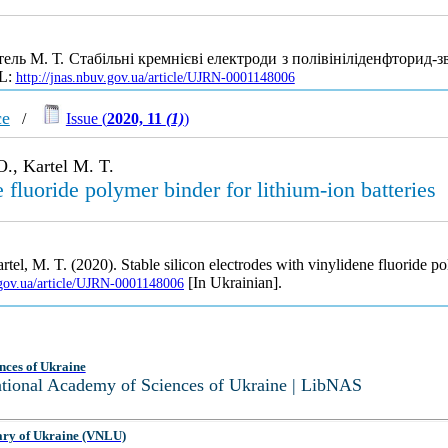
ель М. Т. Стабільні кремнієві електроди з полівініліденфторид-з
RL:
http://jnas.nbuv.gov.ua/article/UJRN-0001148006
ce
/
Issue (
2020, 11
(1)
)
O., Kartel M. T.
e fluoride polymer binder for lithium-ion batteries
el, M. T. (2020). Stable silicon electrodes with vinylidene fluoride po
[In Ukrainian].
.gov.ua/article/UJRN-0001148006
nces of Ukraine
National Academy of Sciences of Ukraine | LibNAS
ary of Ukraine (VNLU)