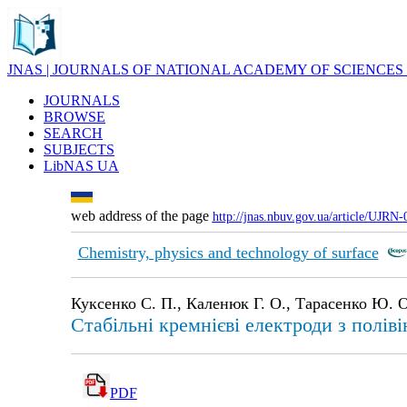
JNAS | JOURNALS OF NATIONAL ACADEMY OF SCIENCES
JOURNALS
BROWSE
SEARCH
SUBJECTS
LibNAS UA
web address of the page
http://jnas.nbuv.gov.ua/article/UJRN
Chemistry, physics and technology of surface
Куксенко С. П., Каленюк Г. О., Тарасенко Ю. О
Стабільні кремнієві електроди з полів
PDF