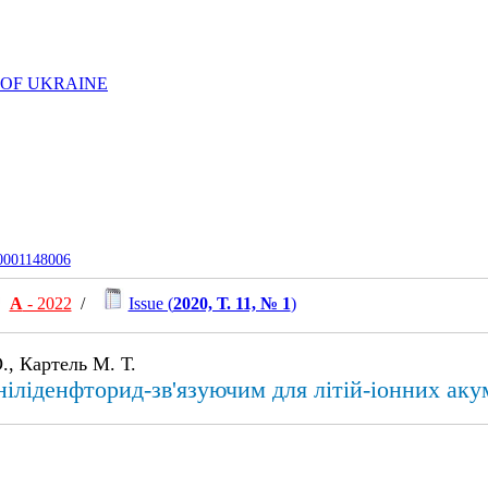
 OF UKRAINE
-0001148006
А
- 2022
/
Issue (
2020, Т. 11, № 1
)
., Картель М. Т.
ініліденфторид-зв'язуючим для літій-іонних аку