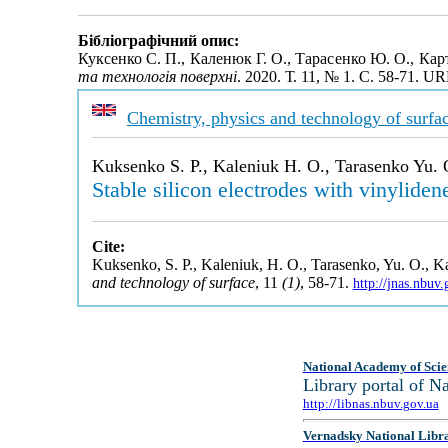
Бібліографічний опис:
Куксенко С. П., Каленюк Г. О., Тарасенко Ю. О., Карт
та технологія поверхні
. 2020. Т. 11, № 1. С. 58-71. U
Chemistry, physics and technology of surfa
Kuksenko S. P., Kaleniuk H. O., Tarasenko Yu. 
Stable silicon electrodes with vinyliden
Cite:
Kuksenko, S. P., Kaleniuk, H. O., Tarasenko, Yu. O., Kart
and technology of surface
, 11
(1)
, 58-71.
http://jnas.nbuv
National Academy of Scie
Library portal of 
http://libnas.nbuv.gov.ua
Vernadsky National Libr