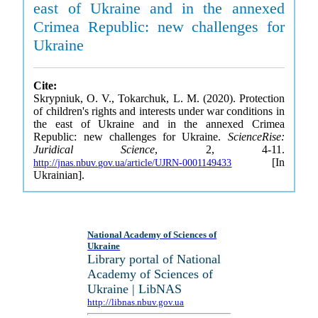
east of Ukraine and in the annexed
Crimea Republic: new challenges for
Ukraine
Cite:
Skrypniuk, O. V., Tokarchuk, L. M. (2020). Protection
of children's rights and interests under war conditions in
the east of Ukraine and in the annexed Crimea
Republic: new challenges for Ukraine.
ScienceRise:
Juridical Science
, 2, 4-11.
[In
http://jnas.nbuv.gov.ua/article/UJRN-0001149433
Ukrainian].
National Academy of Sciences of
Ukraine
Library portal of National
Academy of Sciences of
Ukraine | LibNAS
http://libnas.nbuv.gov.ua