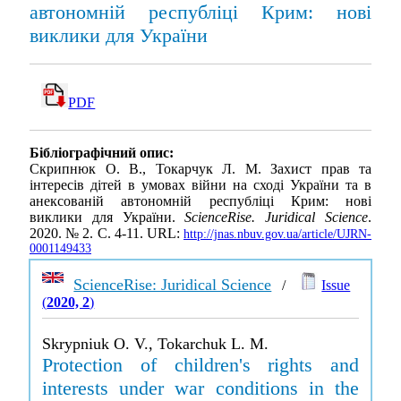
автономній республіці Крим: нові
виклики для України
PDF
Бібліографічний опис:
Скрипнюк О. В., Токарчук Л. М. Захист прав та
інтересів дітей в умовах війни на сході України та в
анексованій автономній республіці Крим: нові
виклики для України.
ScienceRise. Juridical Science
.
2020. № 2. С. 4-11. URL:
http://jnas.nbuv.gov.ua/article/UJRN-
0001149433
ScienceRise: Juridical Science
/
Issue
(
2020, 2
)
Skrypniuk O. V., Tokarchuk L. M.
Protection of children's rights and
interests under war conditions in the