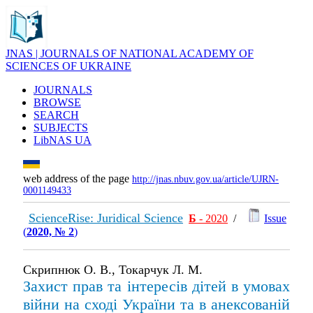
JNAS | JOURNALS OF NATIONAL ACADEMY OF
SCIENCES OF UKRAINE
JOURNALS
BROWSE
SEARCH
SUBJECTS
LibNAS UA
web address of the page
http://jnas.nbuv.gov.ua/article/UJRN-
0001149433
ScienceRise: Juridical Science
Б
- 2020
/
Issue
(
2020, № 2
)
Скрипнюк О. В., Токарчук Л. М.
Захист прав та інтересів дітей в умовах
війни на сході України та в анексованій