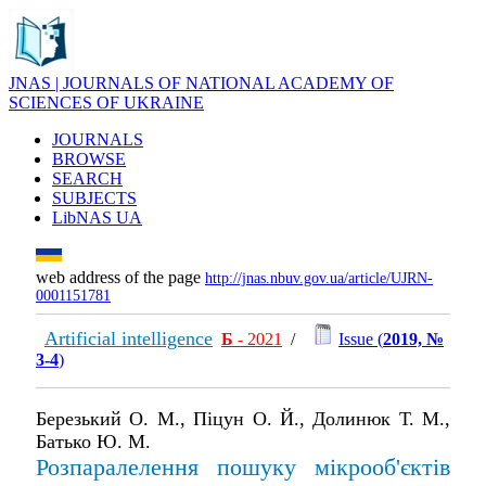
JNAS | JOURNALS OF NATIONAL ACADEMY OF
SCIENCES OF UKRAINE
JOURNALS
BROWSE
SEARCH
SUBJECTS
LibNAS UA
web address of the page
http://jnas.nbuv.gov.ua/article/UJRN-
0001151781
Artificial intelligence
Б
- 2021
/
Issue (
2019, №
3-4
)
Березький О. М., Піцун О. Й., Долинюк Т. М.,
Батько Ю. М.
Розпаралелення пошуку мікрооб'єктів