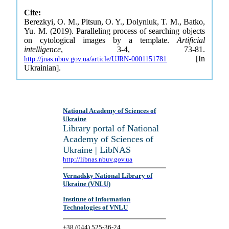
Cite:
Berezkyi, O. M., Pitsun, O. Y., Dolyniuk, T. M., Batko,
Yu. M. (2019). Paralleling process of searching objects
on cytological images by a template.
Artificial
intelligence
, 3-4, 73-81.
[In
http://jnas.nbuv.gov.ua/article/UJRN-0001151781
Ukrainian].
National Academy of Sciences of
Ukraine
Library portal of National
Academy of Sciences of
Ukraine | LibNAS
http://libnas.nbuv.gov.ua
Vernadsky National Library of
Ukraine (VNLU)
Institute of Information
Technologies of VNLU
+38 (044) 525-36-24