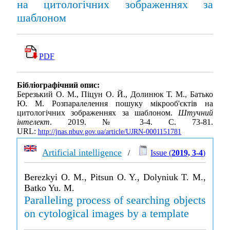
на цитологічних зображеннях за
шаблоном
PDF
Бібліографічний опис:
Березький О. М., Піцун О. Й., Долинюк Т. М., Батько
Ю. М. Розпаралелення пошуку мікрооб'єктів на
цитологічних зображеннях за шаблоном.
Штучний
інтелект
. 2019. № 3-4. С. 73-81.
URL:
http://jnas.nbuv.gov.ua/article/UJRN-0001151781
Artificial intelligence
/
Issue (
2019, 3-4
)
Berezkyi O. M., Pitsun O. Y., Dolyniuk T. M.,
Batko Yu. M.
Paralleling process of searching objects
on cytological images by a template