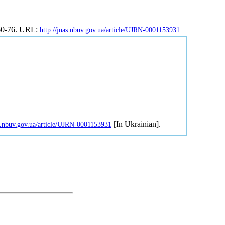
 60-76. URL:
http://jnas.nbuv.gov.ua/article/UJRN-0001153931
[In Ukrainian].
as.nbuv.gov.ua/article/UJRN-0001153931