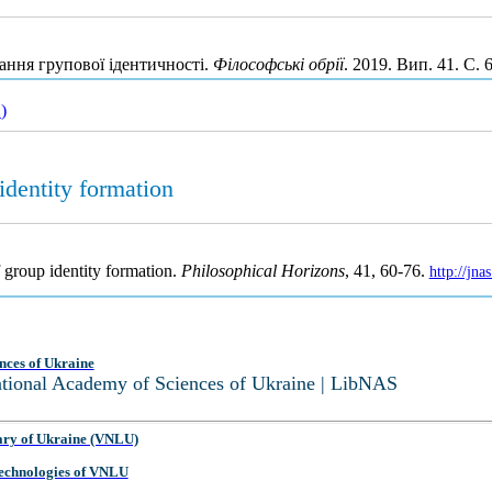
ння групової ідентичності.
Філософські обрії
. 2019. Вип. 41. С.
1
)
identity formation
 group identity formation.
Philosophical Horizons
, 41, 60-76.
http://jn
nces of Ukraine
National Academy of Sciences of Ukraine | LibNAS
ary of Ukraine (VNLU)
 Technologies of VNLU