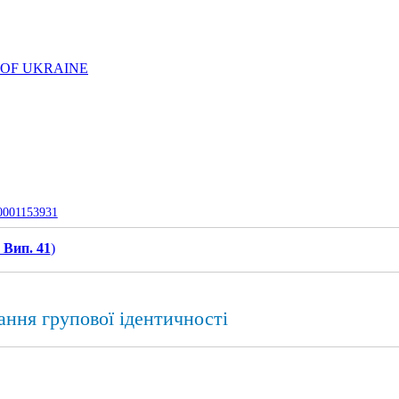
 OF UKRAINE
-0001153931
 Вип. 41
)
ння групової ідентичності