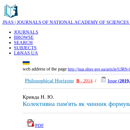
JNAS | JOURNALS OF NATIONAL ACADEMY OF SCIENCES
JOURNALS
BROWSE
SEARCH
SUBJECTS
LibNAS UA
web address of the page
http://jnas.nbuv.gov.ua/article/UJRN
Philosophical Horizons
В
- 2014
/
Issue (
2019,
Кривда Н. Ю.
Колективна пам'ять як чинник формува
PDF