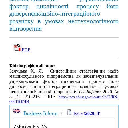
фактор циклічності процесу його
диверсифікаційно-інтеграційного
розвитку в умовах неотехнологічного
відтворення
PDF
Бібліографічний опис:
Залуцька Х. Я. Синергійний стратегічний набір
машинобудівного підприємства як забезпечувальний
управлінський фактор циклічності процесу його
диверсифікаційно-інтеграційного розвитку в умовах
неотехнологічного відтворення.
Бізнес Інформ
. 2020. №
8. С. 210-216. URL:
http://jnas.nbuv.gov.ua/article/UJRN-
0001160784
Business Inform
/
Issue (
2020, 8
)
Zalutska Kh. Ya.