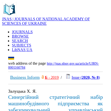
JNAS | JOURNALS OF NATIONAL ACADEMY OF
SCIENCES OF UKRAINE
JOURNALS
BROWSE
SEARCH
SUBJECTS
LibNAS UA
web address of the page
http://jnas.nbuv.gov.ua/article/UJRN-
0001160784
Business Inform
Б
- 2019
/
Issue (
2020, № 8
)
Залуцька Х. Я.
Синергійний стратегічний набір
машинобудівного підприємства як
забезпечувальний управлінський