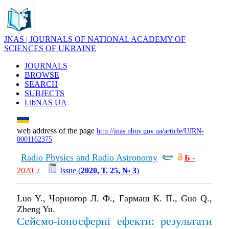
JNAS | JOURNALS OF NATIONAL ACADEMY OF
SCIENCES OF UKRAINE
JOURNALS
BROWSE
SEARCH
SUBJECTS
LibNAS UA
web address of the page
http://jnas.nbuv.gov.ua/article/UJRN-
0001162375
Radio Physics and Radio Astronomy
Б
-
2020
/
Issue (
2020, Т. 25, № 3
)
Luo Y., Чорногор Л. Ф., Гармаш К. П., Guo Q.,
Zheng Yu.
Сейсмо-іоносферні ефекти: результати