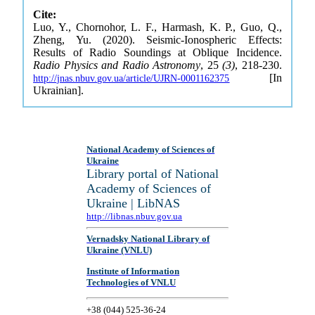
Cite:
Luo, Y., Chornohor, L. F., Harmash, K. P., Guo, Q.,
Zheng, Yu. (2020). Seismic-Ionospheric Effects:
Results of Radio Soundings at Oblique Incidence.
Radio Physics and Radio Astronomy
, 25
(3)
, 218-230.
[In
http://jnas.nbuv.gov.ua/article/UJRN-0001162375
Ukrainian].
National Academy of Sciences of
Ukraine
Library portal of National
Academy of Sciences of
Ukraine | LibNAS
http://libnas.nbuv.gov.ua
Vernadsky National Library of
Ukraine (VNLU)
Institute of Information
Technologies of VNLU
+38 (044) 525-36-24