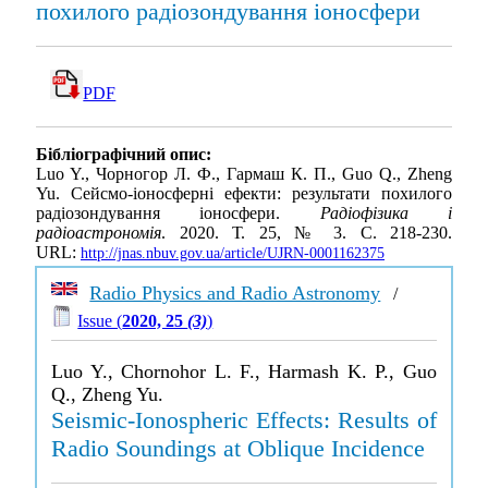
похилого радіозондування іоносфери
PDF
Бібліографічний опис:
Luo Y., Чорногор Л. Ф., Гармаш К. П., Guo Q., Zheng
Yu. Сейсмо-іоносферні ефекти: результати похилого
радіозондування іоносфери.
Радіофізика і
радіоастрономія
. 2020. Т. 25, № 3. С. 218-230.
URL:
http://jnas.nbuv.gov.ua/article/UJRN-0001162375
Radio Physics and Radio Astronomy
/
Issue (
2020, 25
(3)
)
Luo Y., Chornohor L. F., Harmash K. P., Guo
Q., Zheng Yu.
Seismic-Ionospheric Effects: Results of
Radio Soundings at Oblique Incidence