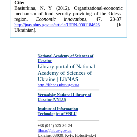
Cite:
Basiurkina, N. Y. (2012). Organizational-economic
mechanism of food security providing of the Odessa
region.
Economic innovations
, 47, 23-37.
[In
http://jnas.nbuv.gov.ua/article/UJRN-0001184626
Ukrainian].
National Academy of Sciences of
Ukraine
Library portal of National
Academy of Sciences of
Ukraine | LibNAS
http://libnas.nbuv.gov.ua
Vernadsky National Library of
Ukraine (VNLU)
Institute of Information
Technologies of VNLU
+38 (044) 525-36-24
libnas@nbuv.gov.ua
Ukraine, 03039, Kyiv, Holosiivskyi