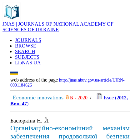
JNAS | JOURNALS OF NATIONAL ACADEMY OF
SCIENCES OF UKRAINE
JOURNALS
BROWSE
SEARCH
SUBJECTS
LibNAS UA
web address of the page
http://jnas.nbuv.gov.ua/article/UJRN-
0001184626
Economic innovations
Б
- 2020
/
Issue (
2012,
Вип. 47
)
Басюркіна Н. Й.
Організаційно-економічний механізм
забезпечення продовольчої безпеки