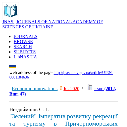
JNAS | JOURNALS OF NATIONAL ACADEMY OF
SCIENCES OF UKRAINE
JOURNALS
BROWSE
SEARCH
SUBJECTS
LibNAS UA
web address of the page
http://jnas.nbuv.gov.ua/article/UJRN-
0001184636
Economic innovations
Б
- 2020
/
Issue (
2012,
Вип. 47
)
Нездоймінов С. Г.
"Зелений" імператив розвитку рекреації
та туризму в Причорноморських