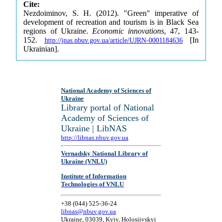
Cite:
Nezdoiminov, S. H. (2012). "Green" imperative of
development of recreation and tourism is in Black Sea
regions of Ukraine.
Economic innovations
, 47, 143-
152.
[In
http://jnas.nbuv.gov.ua/article/UJRN-0001184636
Ukrainian].
National Academy of Sciences of
Ukraine
Library portal of National
Academy of Sciences of
Ukraine | LibNAS
http://libnas.nbuv.gov.ua
Vernadsky National Library of
Ukraine (VNLU)
Institute of Information
Technologies of VNLU
+38 (044) 525-36-24
libnas@nbuv.gov.ua
Ukraine, 03039, Kyiv, Holosiivskyi