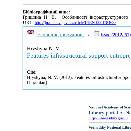
Бібліографічний опис:
Гришина Н. В. Особливості інфраструктурного за
URL:
http://jnas.nbuv.gov.ua/article/UJRN-0001184685
Economic innovations
/
Issue (
2012, 51
)
Hryshyna N. V.
Features infrastructural support entrepr
Cite:
Hryshyna, N. V. (2012). Features infrastructural suppor
Ukrainian].
National Academy of Scie
Library portal of 
http://libnas.nbuv.gov.ua
Vernadsky National Libr