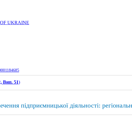
 OF UKRAINE
-0001184685
, Вип. 51
)
ечення підприємницької діяльності: регіональ