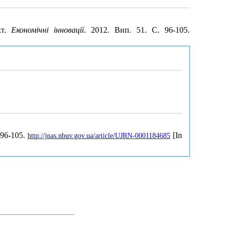
кт.
Економічні інновації
. 2012. Вип. 51. С. 96-105.
 96-105.
[In
http://jnas.nbuv.gov.ua/article/UJRN-0001184685