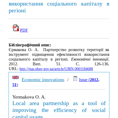
використання соціального капіталу в
регіоні
PDF
Бібліографічний опис:
Єрмакова О. А. Партнерство розвитку території як
інструмент підвищення ефективності використання
соціального капіталу в регіоні.
Економічні інновації
.
2012. Вип. 51. С. 126-136.
URL:
http://jnas.nbuv.gov.ua/article/UJRN-0001184688
Economic innovations
/
Issue (
2012,
51
)
Yermakova O. A.
Local area partnership as a tool of
improving the efficiency of social
capital usage