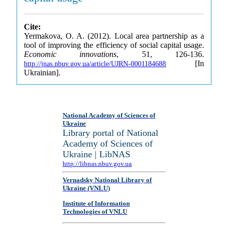
Cite:
Yermakova, O. A. (2012). Local area partnership as a
tool of improving the efficiency of social capital usage.
Economic innovations
, 51, 126-136.
[In
http://jnas.nbuv.gov.ua/article/UJRN-0001184688
Ukrainian].
National Academy of Sciences of
Ukraine
Library portal of National
Academy of Sciences of
Ukraine | LibNAS
http://libnas.nbuv.gov.ua
Vernadsky National Library of
Ukraine (VNLU)
Institute of Information
Technologies of VNLU