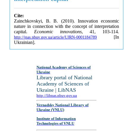
Cite:
Zainchkovskyi, B. B. (2010). Innovation economic
nature in connection with the concept of interpretation
capital.
Economic innovations
, 41, 103-114.
[In
http://jnas.nbuv.gov.ua/article/UJRN-0001184789
Ukrainian].
National Academy of Sciences of
Ukraine
Library portal of National
Academy of Sciences of
Ukraine | LibNAS
http://libnas.nbuv.gov.ua
Vernadsky National Library of
Ukraine (VNLU)
Institute of Information
Technologies of VNLU