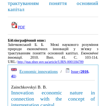
трактуванням поняття основний
капітал
PDF
Бібліографічний опис:
Заїнчковський Б. Б. Межі наукового розуміння
природи економічних інновацій у зв'язку з
трактуванням поняття основний капітал.
Економічні
інновації
. 2010. Вип. 41. С. 103-114.
URL:
http://jnas.nbuv.gov.ua/article/UJRN-0001184789
Economic innovations
/
Issue (
2010,
41
)
Zainchkovskyi B. B.
Innovation economic nature in
connection with the concept of
interpretation capital