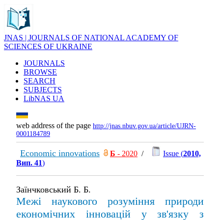
JNAS | JOURNALS OF NATIONAL ACADEMY OF
SCIENCES OF UKRAINE
JOURNALS
BROWSE
SEARCH
SUBJECTS
LibNAS UA
web address of the page
http://jnas.nbuv.gov.ua/article/UJRN-
0001184789
Economic innovations
Б
- 2020
/
Issue (
2010,
Вип. 41
)
Заїнчковський Б. Б.
Межі наукового розуміння природи
економічних інновацій у зв'язку з