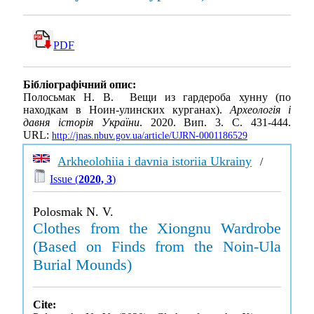
PDF
Бібліографічний опис:
Полосьмак Н. В. Вещи из гардероба хунну (по
находкам в Ноин-улинских курганах).
Археологія і
давня історія України
. 2020. Вип. 3. С. 431-444.
URL:
http://jnas.nbuv.gov.ua/article/UJRN-0001186529
Arkheolohiia i davnia istoriia Ukrainy
/
Issue (
2020, 3
)
Polosmak N. V.
Clothes from the Xiongnu Wardrobe
(Based on Finds from the Noin-Ula
Burial Mounds)
Cite: