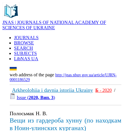
JNAS | JOURNALS OF NATIONAL ACADEMY OF
SCIENCES OF UKRAINE
JOURNALS
BROWSE
SEARCH
SUBJECTS
LibNAS UA
web address of the page
http://jnas.nbuv.gov.ua/article/UJRN-
0001186529
Arkheolohiia i davnia istoriia Ukrainy
Б
- 2020
/
Issue (
2020, Вип. 3
)
Полосьмак Н. В.
Вещи из гардероба хунну (по находкам
в Ноин-улинских курганах)