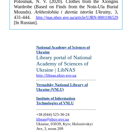
Polosmak, N. V. (2020). Clothes from the Xiongnu
Wardrobe (Based on Finds from the Noin-Ula Burial
Mounds).
Arkheolohiia i davnia istoriia Ukrainy
, 3,
431-444.
http://jnas.nbuv.gov.ua/article/UJRN-0001186529
[In Russian].
National Academy of Sciences of
Ukraine
Library portal of National
Academy of Sciences of
Ukraine | LibNAS
http://libnas.nbuv.gov.ua
Vernadsky National Library of
Ukraine (VNLU)
Institute of Information
Technologies of VNLU
+38 (044) 525-36-24
libnas@nbuv.gov.ua
Ukraine, 03039, Kyiv, Holosiivskyi
Ave, 3, room 209