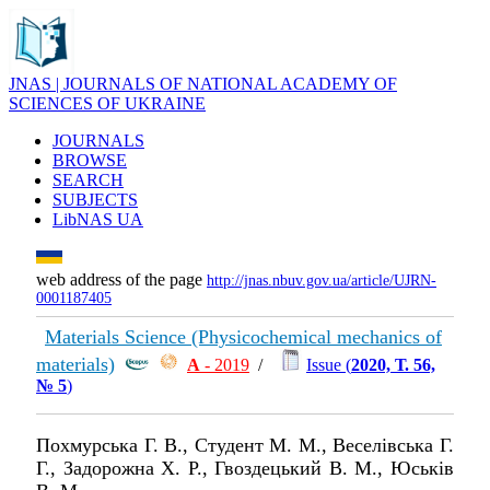
JNAS | JOURNALS OF NATIONAL ACADEMY OF
SCIENCES OF UKRAINE
JOURNALS
BROWSE
SEARCH
SUBJECTS
LibNAS UA
web address of the page
http://jnas.nbuv.gov.ua/article/UJRN-
0001187405
Materials Science (Physicochemical mechanics of
materials)
А
- 2019
/
Issue (
2020, Т. 56,
№ 5
)
Похмурська Г. В., Студент М. М., Веселівська Г.
Г., Задорожна Х. Р., Гвоздецький В. М., Юськів