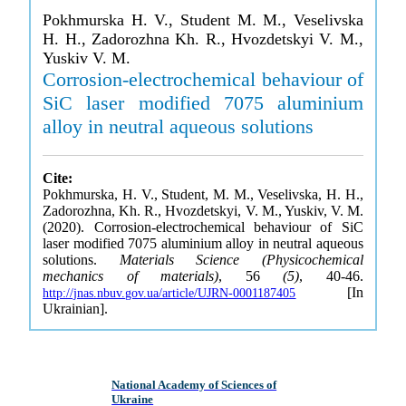
Pokhmurska H. V., Student M. M., Veselivska
H. H., Zadorozhna Kh. R., Hvozdetskyi V. M.,
Yuskiv V. M.
Corrosion-electrochemical behaviour of
SiC laser modified 7075 aluminium
alloy in neutral aqueous solutions
Cite:
Pokhmurska, H. V., Student, M. M., Veselivska, H. H.,
Zadorozhna, Kh. R., Hvozdetskyi, V. M., Yuskiv, V. M.
(2020). Corrosion-electrochemical behaviour of SiC
laser modified 7075 aluminium alloy in neutral aqueous
solutions.
Materials Science (Physicochemical
mechanics of materials)
, 56
(5)
, 40-46.
[In
http://jnas.nbuv.gov.ua/article/UJRN-0001187405
Ukrainian].
National Academy of Sciences of
Ukraine