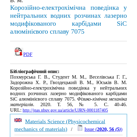
В. М.
Корозійно-електрохімічна поведінка у
нейтральних водних розчинах лазерно
модифікованого карбідами SiC
алюмінієвого сплаву 7075
PDF
Бібліографічний опис:
Похмурська Г. В., Студент М. М., Веселівська Г. Г.,
Задорожна Х. Р., Гвоздецький В. М., Юськів В. М.
Корозійно-електрохімічна поведінка у нейтральних
водних розчинах лазерно модифікованого карбідами
SiC алюмінієвого сплаву 7075.
Фізико-хімічна механіка
матеріалів
. 2020. Т. 56, № 5. С. 40-46.
URL:
http://jnas.nbuv.gov.ua/article/UJRN-0001187405
Materials Science (Physicochemical
mechanics of materials)
/
Issue (
2020, 56
(5)
)