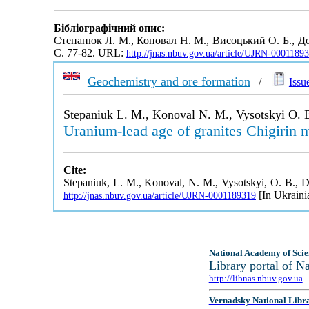
Бібліографічний опис:
Степанюк Л. М., Коновал Н. М., Висоцький О. Б., До
С. 77-82. URL:
http://jnas.nbuv.gov.ua/article/UJRN-0001189
Geochemistry and ore formation
/
Issu
Stepaniuk L. M., Konoval N. M., Vysotskyi O. B
Uranium-lead age of granites Chigirin 
Cite:
Stepaniuk, L. M., Konoval, N. M., Vysotskyi, O. B., Do
[In Ukraini
http://jnas.nbuv.gov.ua/article/UJRN-0001189319
National Academy of Scie
Library portal of 
http://libnas.nbuv.gov.ua
Vernadsky National Libr