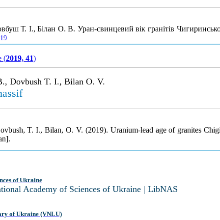
вбуш Т. І., Білан О. В. Уран-свинцевий вік гранітів Чигиринськ
319
e (
2019, 41
)
., Dovbush T. I., Bilan O. V.
massif
vbush, T. I., Bilan, O. V. (2019). Uranium-lead age of granites Chig
an].
nces of Ukraine
National Academy of Sciences of Ukraine | LibNAS
ary of Ukraine (VNLU)