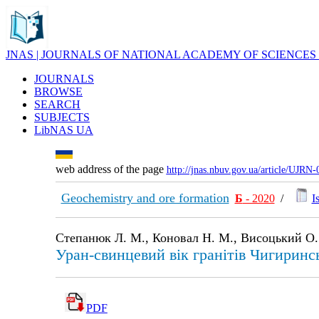
JNAS | JOURNALS OF NATIONAL ACADEMY OF SCIENCES
JOURNALS
BROWSE
SEARCH
SUBJECTS
LibNAS UA
web address of the page
http://jnas.nbuv.gov.ua/article/UJRN
Geochemistry and ore formation
Б
- 2020
/
I
Степанюк Л. М., Коновал Н. М., Висоцький О. Б
Уран-свинцевий вік гранітів Чигиринс
PDF