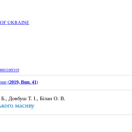
 OF UKRAINE
-0001189319
ssue (
2019, Вип. 41
)
., Довбуш Т. І., Білан О. В.
ького масиву