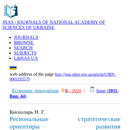
JNAS | JOURNALS OF NATIONAL ACADEMY OF
SCIENCES OF UKRAINE
JOURNALS
BROWSE
SEARCH
SUBJECTS
LibNAS UA
web address of the page
http://jnas.nbuv.gov.ua/article/UJRN-
0001193579
Economic innovations
Б
- 2020
/
Issue (
2011,
Вип. 44
)
Кисеоларь Н. Г.
Региональные стратегические
ориентиры развития