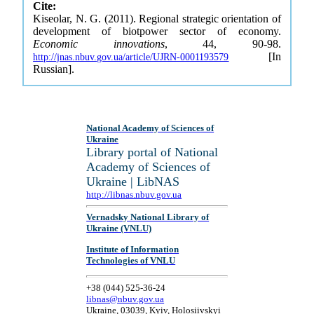
Cite:
Kiseolar, N. G. (2011). Regional strategic orientation of
development of biotpower sector of economy.
Economic innovations
, 44, 90-98.
[In
http://jnas.nbuv.gov.ua/article/UJRN-0001193579
Russian].
National Academy of Sciences of
Ukraine
Library portal of National
Academy of Sciences of
Ukraine | LibNAS
http://libnas.nbuv.gov.ua
Vernadsky National Library of
Ukraine (VNLU)
Institute of Information
Technologies of VNLU
+38 (044) 525-36-24
libnas@nbuv.gov.ua
Ukraine, 03039, Kyiv, Holosiivskyi