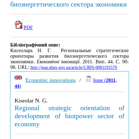
биоэнергетического сектора экономики
PDF
Бібліографічний опис:
Кисеоларь Н. Г. Региональные стратегические
ориентиры развития биоэнергетического сектора
экономики.
Економічні інновації
. 2011. Вип. 44. С. 90-
98. URL:
http://jnas.nbuv.gov.ua/article/UJRN-0001193579
Economic innovations
/
Issue (
2011,
44
)
Kiseolar N. G.
Regional strategic orientation of
development of biotpower sector of
economy