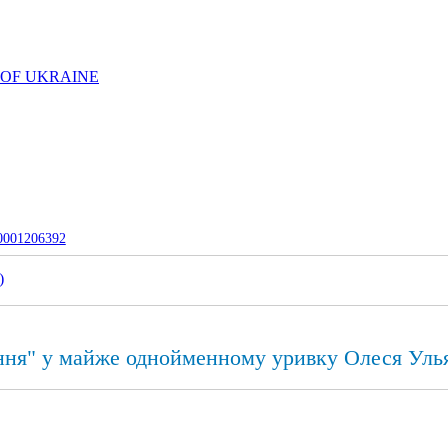
 OF UKRAINE
-0001206392
)
ння" у майже однойменному уривку Олеся Уль