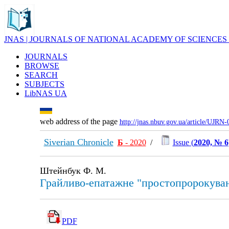
JNAS | JOURNALS OF NATIONAL ACADEMY OF SCIENCES
JOURNALS
BROWSE
SEARCH
SUBJECTS
LibNAS UA
web address of the page
http://jnas.nbuv.gov.ua/article/UJRN
Siverian Chronicle
Б
- 2020
/
Issue (
2020, № 6
Штейнбук Ф. М.
Грайливо-епатажне "простопророкува
PDF