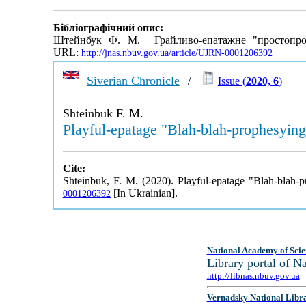
Бібліографічний опис:
Штейнбук Ф. М. Грайливо-епатажне "простопр
URL:
http://jnas.nbuv.gov.ua/article/UJRN-0001206392
Siverian Chronicle
/
Issue (
2020, 6
)
Shteinbuk F. M.
Playful-epatage "Blah-blah-prophesying
Cite:
Shteinbuk, F. M. (2020). Playful-epatage "Blah-blah-
[In Ukrainian].
0001206392
National Academy of Scie
Library portal of 
http://libnas.nbuv.gov.ua
Vernadsky National Libr