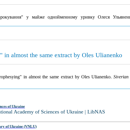
орокування" у майже однойменному уривку Олеся Ульяне
" in almost the same extract by Oles Ulianenko
prophesying" in almost the same extract by Oles Ulianenko.
Siverian
nces of Ukraine
National Academy of Sciences of Ukraine | LibNAS
ary of Ukraine (VNLU)