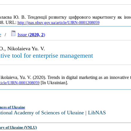
колаєва Ю. В. Тенденції розвитку цифрового маркетингу як інн
138. URL:
http://jnas.nbuv.gov.ua/article/UJRN-0001208059
e
/
Issue (
2020, 2
)
O., Nikolaieva Yu. V.
ative tool for enterprise management
ikolaieva, Yu. V. (2020). Trends in digital marketing as an innovative
[In Ukrainian].
article/UJRN-0001208059
nces of Ukraine
National Academy of Sciences of Ukraine | LibNAS
ary of Ukraine (VNLU)