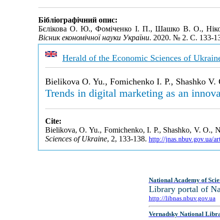
Бібліографічний опис:
Бєлікова О. Ю., Фоміченко І. П., Шашко В. О., Ні
Вісник економічної науки України
. 2020. № 2. С. 133-
Herald of the Economic Sciences of Ukrain
Bielikova O. Yu., Fomichenko I. P., Shashko V. 
Trends in digital marketing as an innov
Cite:
Bielikova, O. Yu., Fomichenko, I. P., Shashko, V. O., N
Sciences of Ukraine
, 2, 133-138.
http://jnas.nbuv.gov.ua/
National Academy of Scie
Library portal of 
http://libnas.nbuv.gov.ua
Vernadsky National Libr