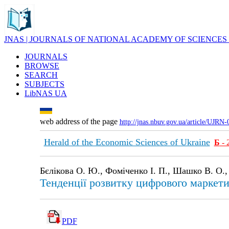
JNAS | JOURNALS OF NATIONAL ACADEMY OF SCIENCES
JOURNALS
BROWSE
SEARCH
SUBJECTS
LibNAS UA
web address of the page
http://jnas.nbuv.gov.ua/article/UJRN
Herald of the Economic Sciences of Ukraine
Б
- 
Бєлікова О. Ю., Фоміченко І. П., Шашко В. О.,
Тенденції розвитку цифрового маркети
PDF